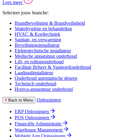
Lees meer
Selecteer jouw branche:
Brandbeveiliging & Brandveiligheid
Waterhygiëne en behandeling
HVAC & Koeltechniek
Sanitair- en verwarming
Beveiligingsinstallateur
Elektrotechnische installateur
Medische apparatuur onderhoud
Lift- en roltraponderhoud
Facilitair Beheer & Vastgoedonderhoud
Laadpaalinstallateur
Onderhoud automatische deuren
Technisch onderhoud
Horeca-apparatuur onderhoud
Oplossingen
Back to Menu
ERP Oplossingen
POS Oplossingen
Financiële Administratie
Warehouse Management
Mobiele App Oplossingen