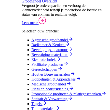
Groothandel Overzicht
Vergroot je ordercapaciteit en verhoog de
klanttevredenheid terwijl je moeiteloos de locatie en
status van elk item in realtime volgt.
Lees meer
Selecteer jouw branche:
Agrarische groothandel
Badkamer & Keuken
Beveiligingsapparatuur
Bevestigingsmaterialen
Elektrotechniek
Facilitaire producten
Gereedschappen
Hout & Bouwmaterialen
Koppelingen & Appendages
Medische groothandel
PBM en bedrijfskleding
Promotionele producten & relatiegeschenken
Sanitair & Verwarming
Tegels
Tuinmaterialen