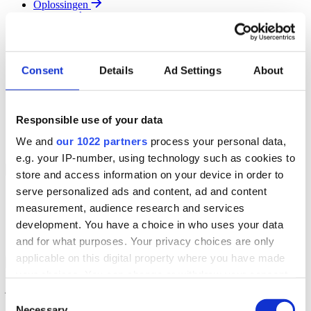
Oplossingen
Diensten
Resources
Over Ons
Contact
Consent
Details
Ad Settings
About
Search
Region
Join The Team
Responsible use of your data
Klantenportaal
Partners
We and
our 1022 partners
process your personal data,
Contact
e.g. your IP-number, using technology such as cookies to
Branches
Back to Menu
store and access information on your device in order to
serve personalized ads and content, ad and content
Groothandel
measurement, audience research and services
Automotive
Verhuur
development. You have a choice in who uses your data
Field Service
and for what purposes. Your privacy choices are only
applicable on this digital property where you have made
Groothandel Overzicht
Back to Branches
your choices. You can change or withdraw your consent
Vergroot je ordercapaciteit en verhoog de klanttevredenheid terwijl
je moeiteloos de locatie en status van elk item in realtime volgt.
any time from the Cookie Declaration or by clicking on
Consent
the Privacy trigger icon.
Necessary