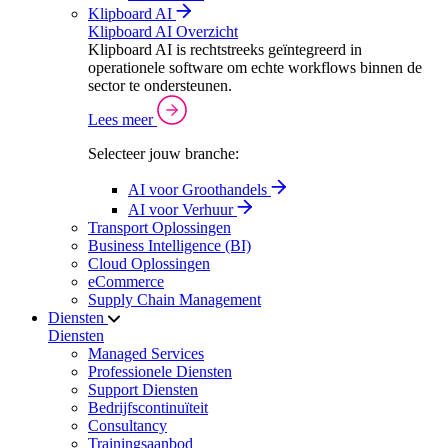
Klipboard AI
Klipboard AI Overzicht
Klipboard AI is rechtstreeks geïntegreerd in
operationele software om echte workflows binnen de
sector te ondersteunen.
Lees meer
Selecteer jouw branche:
AI voor Groothandels
AI voor Verhuur
Transport Oplossingen
Business Intelligence (BI)
Cloud Oplossingen
eCommerce
Supply Chain Management
Diensten
Diensten
Managed Services
Professionele Diensten
Support Diensten
Bedrijfscontinuïteit
Consultancy
Trainingsaanbod