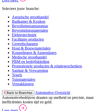
Lees meer
Selecteer jouw branche:
Agrarische groothandel
Badkamer & Keuken
Beveiligingsapparatuur
Bevestigingsmaterialen
Elektrotechniek
Facilitaire producten
Gereedschappen
Hout & Bouwmaterialen
Koppelingen & Appendages
Medische groothandel
PBM en bedrijfskleding
Promotionele producten & relatiegeschenken
Sanitair & Verwarming
Tegels
Tuinmaterialen
Verpakkingen
Automotive Overzicht
Back to Branches
Automotivebedrijven draaien op snelheid en precisie, maar
inefficiënties kosten tijd en geld.
Lees meer