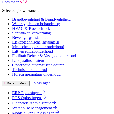
Lees meer
Selecteer jouw branche:
Brandbeveiliging & Brandveiligheid
Waterhygiëne en behandeling
HVAC & Koeltechniek
Sanitair- en verwarming
Beveiligingsinstallateur
Elektrotechnische installateur
Medische apparatuur onderhoud
Lift- en roltraponderhoud
Facilitair Beheer & Vastgoedonderhoud
Laadpaalinstallateur
Onderhoud automatische deuren
Technisch onderhoud
Horeca-apparatuur onderhoud
Oplossingen
Back to Menu
ERP Oplossingen
POS Oplossingen
Financiële Administratie
Warehouse Management
Mobiele App Oplossingen