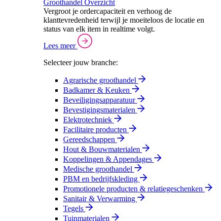
Groothandel Overzicht
Vergroot je ordercapaciteit en verhoog de
klanttevredenheid terwijl je moeiteloos de locatie en
status van elk item in realtime volgt.
Lees meer
Selecteer jouw branche:
Agrarische groothandel
Badkamer & Keuken
Beveiligingsapparatuur
Bevestigingsmaterialen
Elektrotechniek
Facilitaire producten
Gereedschappen
Hout & Bouwmaterialen
Koppelingen & Appendages
Medische groothandel
PBM en bedrijfskleding
Promotionele producten & relatiegeschenken
Sanitair & Verwarming
Tegels
Tuinmaterialen