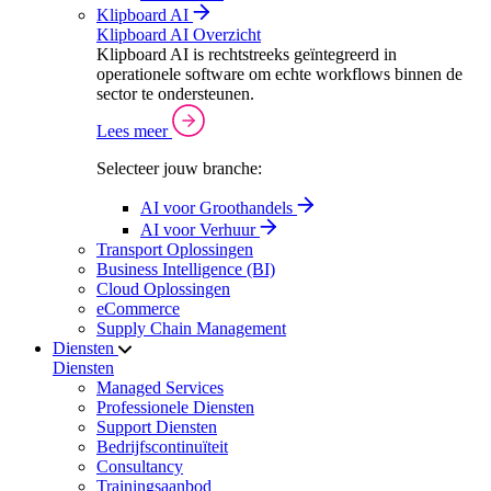
Klipboard AI
Klipboard AI Overzicht
Klipboard AI is rechtstreeks geïntegreerd in
operationele software om echte workflows binnen de
sector te ondersteunen.
Lees meer
Selecteer jouw branche:
AI voor Groothandels
AI voor Verhuur
Transport Oplossingen
Business Intelligence (BI)
Cloud Oplossingen
eCommerce
Supply Chain Management
Diensten
Diensten
Managed Services
Professionele Diensten
Support Diensten
Bedrijfscontinuïteit
Consultancy
Trainingsaanbod