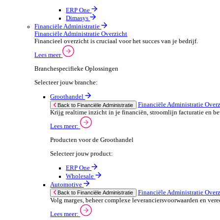
ERP Producten voor de Automotive
We 
Selecteer jouw product:
stor
meas
ERP One
purp
Dimasys
can 
Autowork Go
POS Oplossingen
POS Oplossingen Overzicht
If yo
Snelle, naadloze betaalervaring voor je klanten.
Consent
Lees meer
Selectio
Find
Branchespecifieke POS Oplossingen
Selecteer jouw branche:
We u
shar
Groothandel
combi
POS Oplossingen O
Back to POS Oplossingen
Bedien je klanten snel en nauwkeuring met flex
POS Producten voor de Groothandel
Selecteer jouw product: