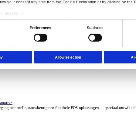
erzicht for Verhuur
 kosten met software die je grip geeft op elk contract, asset en aa
verzicht for Automotive
Consent
Details
e ERP-oplossingen die jouw aftermarketbedrijf in topvorm houden.
onsible use of your data