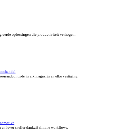
verzicht for Automotive
 klanten in beweging met snelle, nauwkeurige en flexibele POS-o
 bedrijf.