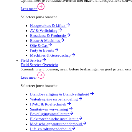
Verpakkingen
Automotive
Automotive Overzicht
Automotivebedrijven draaien op snelheid en precisie, 
Lees meer
Selecteer jouw branche:
Automaterialen
Verhuur
Verhuur Overzicht
Optimaliseer je verhuuractiviteiten met onze branche
Lees meer
Selecteer jouw branche:
Hoogwerkers & Liften
AV & Verlichting
Broadcast & Productie
Bouw & Machines
Olie & Gas
Party & Events