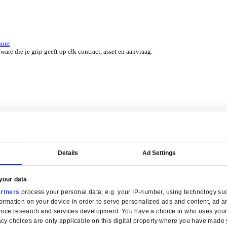
er 45 jaar door experts uit jouw branche.
erzicht for Groothandel
ERP-software die je helpt bij voorraadbeheer, verkoop en service.