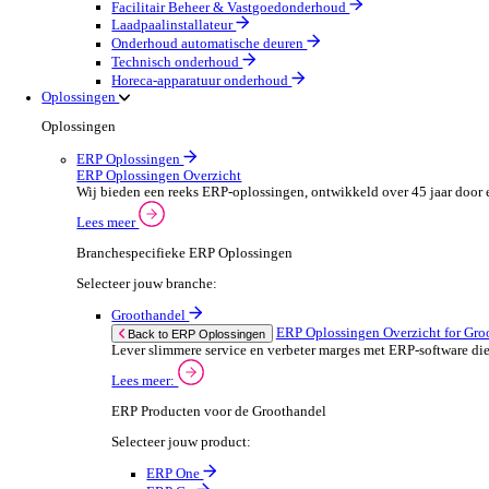
Machines & Gereedschap
Field Service
Field Service Overzicht
Stroomlijn je processen, neem betere beslissingen en g
Lees meer
Selecteer jouw branche:
Brandbeveiliging & Brandveiligheid
Waterhygiëne en behandeling
HVAC & Koeltechniek
Sanitair- en verwarming
Beveiligingsinstallateur
Elektrotechnische installateur
Medische apparatuur onderhoud
Lift- en roltraponderhoud
Facilitair Beheer & Vastgoedonderhoud
Laadpaalinstallateur
Onderhoud automatische deuren
Technisch onderhoud
Horeca-apparatuur onderhoud
Oplossingen