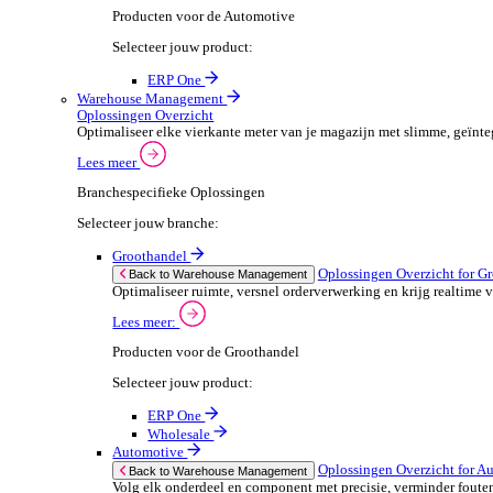
ERP One
Wholesale
Automotive
POS Oplossingen O
Back to POS Oplossingen
Beheer complexe productassortimenten en houd
Lees meer:
POS Producten voor de Automotive
Selecteer jouw product:
ERP One
Dimasys
Financiële Administratie
Financiële Administratie Overzicht
Financieel overzicht is cruciaal voor het succes van je
Lees meer
Branchespecifieke Oplossingen
Selecteer jouw branche: