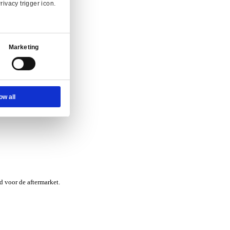
nvraag.
Ad Settings
About