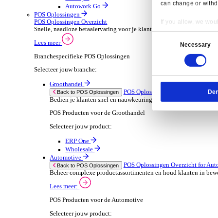
ERP Go
Wholesale
Dimasys
AGP Trade
Verhuur
ERP Oplossingen Ov
Back to ERP Oplossingen
Verhoog de bezetting en verlaag administratieve
Lees meer:
ERP Producten voor de Verhuur
Selecteer jouw product:
Onrent One
Onrent Office
Onrent Go
AGP Rent
Automotive
ERP Oplossingen O
Back to ERP Oplossingen
Van voorraad tot verkoop en service: ontdek d
Lees meer:
Resp