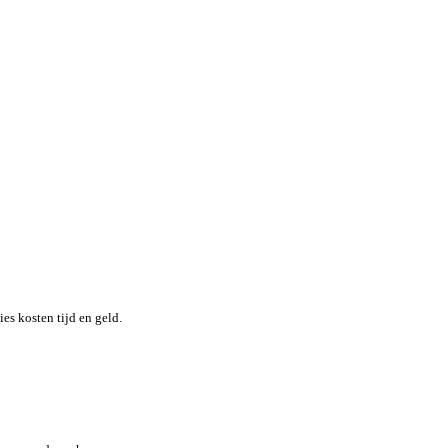
nheid terwijl je moeiteloos de locatie en status van elk item in re