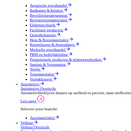
Groothandel Overzicht
Vergroot je ordercapaciteit en verhoog de klanttevrede
Lees meer
Selecteer jouw branche:
Agrarische groothandel
Badkamer & Keuken
Beveiligingsapparatuur
Bevestigingsmaterialen
Elektrotechniek
Facilitaire producten
Gereedschappen
Hout & Bouwmaterialen
Koppelingen & Appendages
Medische groothandel
PBM en bedrijfskleding
Promotionele producten & relatiegeschenken
Sanitair & Verwarming
Tegels
Tuinmaterialen