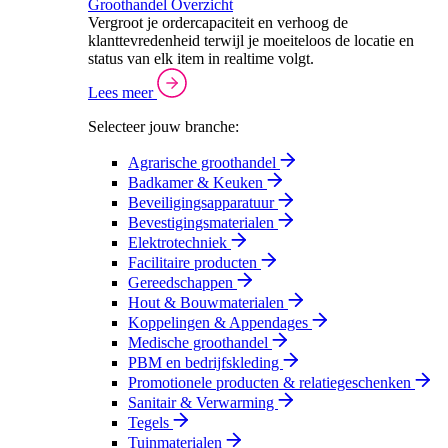
Groothandel Overzicht
Vergroot je ordercapaciteit en verhoog de
klanttevredenheid terwijl je moeiteloos de locatie en
status van elk item in realtime volgt.
Lees meer
Selecteer jouw branche:
Agrarische groothandel
Badkamer & Keuken
Beveiligingsapparatuur
Bevestigingsmaterialen
Elektrotechniek
Facilitaire producten
Gereedschappen
Hout & Bouwmaterialen
Koppelingen & Appendages
Medische groothandel
PBM en bedrijfskleding
Promotionele producten & relatiegeschenken
Sanitair & Verwarming
Tegels
Tuinmaterialen