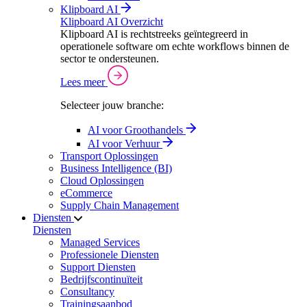
Klipboard AI
Klipboard AI Overzicht
Klipboard AI is rechtstreeks geïntegreerd in
operationele software om echte workflows binnen de
sector te ondersteunen.
Lees meer
Selecteer jouw branche:
AI voor Groothandels
AI voor Verhuur
Transport Oplossingen
Business Intelligence (BI)
Cloud Oplossingen
eCommerce
Supply Chain Management
Diensten
Diensten
Managed Services
Professionele Diensten
Support Diensten
Bedrijfscontinuïteit
Consultancy
Trainingsaanbod