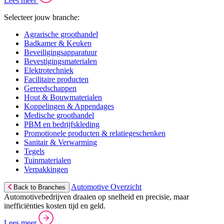
Lees meer
Selecteer jouw branche:
Agrarische groothandel
Badkamer & Keuken
Beveiligingsapparatuur
Bevestigingsmaterialen
Elektrotechniek
Facilitaire producten
Gereedschappen
Hout & Bouwmaterialen
Koppelingen & Appendages
Medische groothandel
PBM en bedrijfskleding
Promotionele producten & relatiegeschenken
Sanitair & Verwarming
Tegels
Tuinmaterialen
Verpakkingen
Automotive Overzicht
Back to Branches
Automotivebedrijven draaien op snelheid en precisie, maar
inefficiënties kosten tijd en geld.
Lees meer