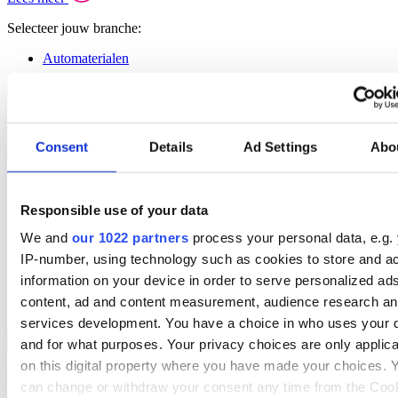
Selecteer jouw branche:
Automaterialen
Verhuur Overzicht
Back to Branches
Optimaliseer je verhuuractiviteiten met onze branchespecifieke
software voor de verhuur.
Consent
Details
Ad Settings
Abo
Lees meer
Selecteer jouw branche:
Responsible use of your data
Hoogwerkers & Liften
AV & Verlichting
We and
our 1022 partners
process your personal data, e.g.
Broadcast & Productie
IP-number, using technology such as cookies to store and a
Bouw & Machines
Olie & Gas
information on your device in order to serve personalized ad
Party & Events
content, ad and content measurement, audience research a
Machines & Gereedschap
services development. You have a choice in who uses your 
Field Service Overzicht
Back to Branches
and for what purposes. Your privacy choices are only applic
Stroomlijn je processen, neem betere beslissingen en geef je team
on this digital property where you have made your choices. 
een boost met een alles-in-één field service platform.
can change or withdraw your consent any time from the Coo