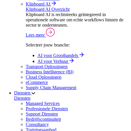
Klipboard AI
Klipboard AI Overzicht
Klipboard AI is rechtstreeks geïntegreerd in
operationele software om echte workflows binnen de
sector te ondersteunen.
Lees meer
Selecteer jouw branche:
AI voor Groothandels
AI voor Verhuur
Transport Oplossingen
Business Intelligence (BI)
Cloud Oplossingen
eCommerce
Supply Chain Management
Diensten
Diensten
Managed Services
Professionele Diensten
Support Diensten
Bedrijfscontinuïteit
Consultancy
Trainingsaanbod