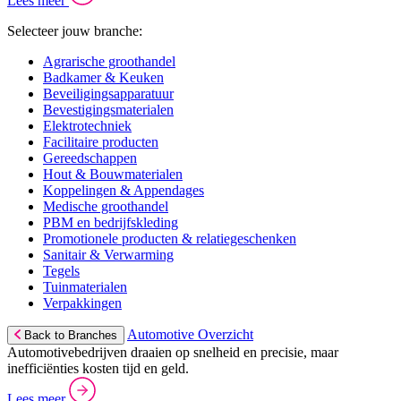
Lees meer
Selecteer jouw branche:
Agrarische groothandel
Badkamer & Keuken
Beveiligingsapparatuur
Bevestigingsmaterialen
Elektrotechniek
Facilitaire producten
Gereedschappen
Hout & Bouwmaterialen
Koppelingen & Appendages
Medische groothandel
PBM en bedrijfskleding
Promotionele producten & relatiegeschenken
Sanitair & Verwarming
Tegels
Tuinmaterialen
Verpakkingen
Automotive Overzicht
Back to Branches
Automotivebedrijven draaien op snelheid en precisie, maar
inefficiënties kosten tijd en geld.
Lees meer