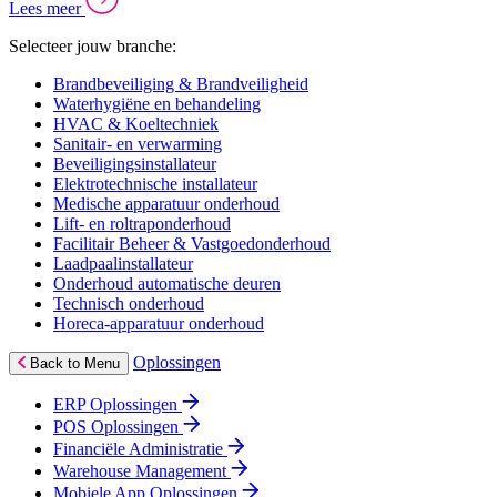
Lees meer
Selecteer jouw branche:
Brandbeveiliging & Brandveiligheid
Waterhygiëne en behandeling
HVAC & Koeltechniek
Sanitair- en verwarming
Beveiligingsinstallateur
Elektrotechnische installateur
Medische apparatuur onderhoud
Lift- en roltraponderhoud
Facilitair Beheer & Vastgoedonderhoud
Laadpaalinstallateur
Onderhoud automatische deuren
Technisch onderhoud
Horeca-apparatuur onderhoud
Oplossingen
Back to Menu
ERP Oplossingen
POS Oplossingen
Financiële Administratie
Warehouse Management
Mobiele App Oplossingen