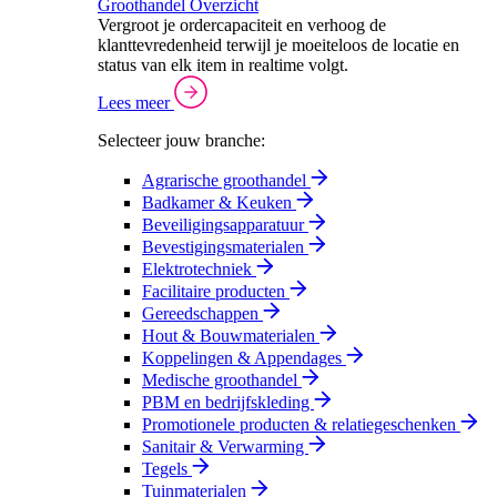
Groothandel Overzicht
Vergroot je ordercapaciteit en verhoog de
klanttevredenheid terwijl je moeiteloos de locatie en
status van elk item in realtime volgt.
Lees meer
Selecteer jouw branche:
Agrarische groothandel
Badkamer & Keuken
Beveiligingsapparatuur
Bevestigingsmaterialen
Elektrotechniek
Facilitaire producten
Gereedschappen
Hout & Bouwmaterialen
Koppelingen & Appendages
Medische groothandel
PBM en bedrijfskleding
Promotionele producten & relatiegeschenken
Sanitair & Verwarming
Tegels
Tuinmaterialen