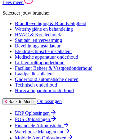
Lees meer
Selecteer jouw branche:
Brandbeveiliging & Brandveiligheid
Waterhygiëne en behandeling
HVAC & Koeltechniek
Sanitair- en verwarming
Beveiligingsinstallateur
Elektrotechnische installateur
Medische apparatuur onderhoud
Lift- en roltraponderhoud
Facilitair Beheer & Vastgoedonderhoud
Laadpaalinstallateur
Onderhoud automatische deuren
Technisch onderhoud
Horeca-apparatuur onderhoud
Oplossingen
Back to Menu
ERP Oplossingen
POS Oplossingen
Financiële Administratie
Warehouse Management
Mobiele App Oplossingen