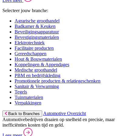
Lees meer
Selecteer jouw branche:
Agrarische groothandel
Badkamer & Keuken
Beveiligingsapparatuur
Bevestigingsmaterialen
Elektrotechniek
Facilitaire producten
Gereedschappen
Hout & Bouwmaterialen
Koppelingen & Appendages
Medische groothandel
PBM en bedrijfskleding
Promotionele producten & relatiegeschenken
Sanitair & Verwarming
Tegels
Tuinmaterialen
Verpakkingen
Automotive Overzicht
Back to Branches
Automotivebedrijven draaien op snelheid en precisie, maar
inefficiënties kosten tijd en geld.
Lees meer