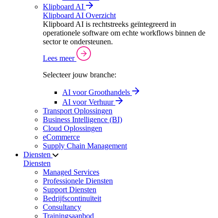
Klipboard AI
Klipboard AI Overzicht
Klipboard AI is rechtstreeks geïntegreerd in
operationele software om echte workflows binnen de
sector te ondersteunen.
Lees meer
Selecteer jouw branche:
AI voor Groothandels
AI voor Verhuur
Transport Oplossingen
Business Intelligence (BI)
Cloud Oplossingen
eCommerce
Supply Chain Management
Diensten
Diensten
Managed Services
Professionele Diensten
Support Diensten
Bedrijfscontinuïteit
Consultancy
Trainingsaanbod