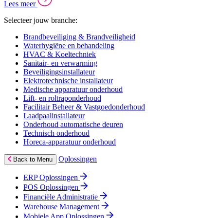
Lees meer
Selecteer jouw branche:
Brandbeveiliging & Brandveiligheid
Waterhygiëne en behandeling
HVAC & Koeltechniek
Sanitair- en verwarming
Beveiligingsinstallateur
Elektrotechnische installateur
Medische apparatuur onderhoud
Lift- en roltraponderhoud
Facilitair Beheer & Vastgoedonderhoud
Laadpaalinstallateur
Onderhoud automatische deuren
Technisch onderhoud
Horeca-apparatuur onderhoud
Oplossingen
Back to Menu
ERP Oplossingen
POS Oplossingen
Financiële Administratie
Warehouse Management
Mobiele App Oplossingen