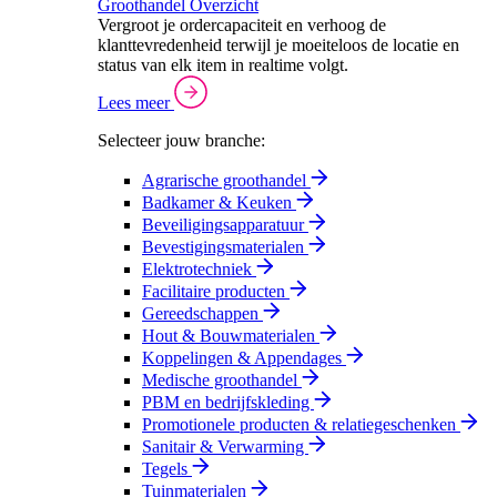
Groothandel Overzicht
Vergroot je ordercapaciteit en verhoog de
klanttevredenheid terwijl je moeiteloos de locatie en
status van elk item in realtime volgt.
Lees meer
Selecteer jouw branche:
Agrarische groothandel
Badkamer & Keuken
Beveiligingsapparatuur
Bevestigingsmaterialen
Elektrotechniek
Facilitaire producten
Gereedschappen
Hout & Bouwmaterialen
Koppelingen & Appendages
Medische groothandel
PBM en bedrijfskleding
Promotionele producten & relatiegeschenken
Sanitair & Verwarming
Tegels
Tuinmaterialen