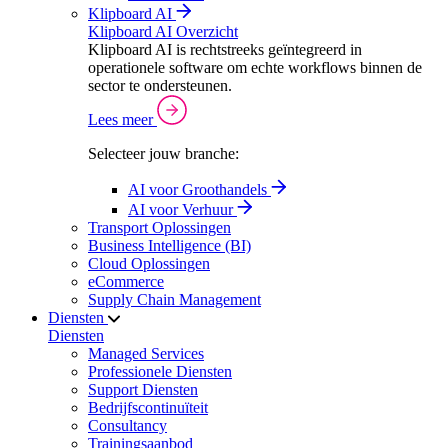
Klipboard AI
Klipboard AI Overzicht
Klipboard AI is rechtstreeks geïntegreerd in
operationele software om echte workflows binnen de
sector te ondersteunen.
Lees meer
Selecteer jouw branche:
AI voor Groothandels
AI voor Verhuur
Transport Oplossingen
Business Intelligence (BI)
Cloud Oplossingen
eCommerce
Supply Chain Management
Diensten
Diensten
Managed Services
Professionele Diensten
Support Diensten
Bedrijfscontinuïteit
Consultancy
Trainingsaanbod