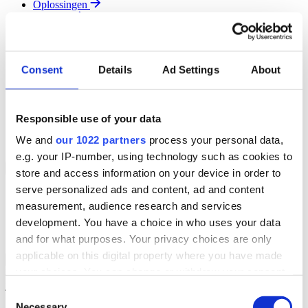
Oplossingen
Diensten
Resources
Over Ons
Contact
Consent
Details
Ad Settings
About
Search
Region
Join The Team
Responsible use of your data
Klantenportaal
Partners
We and
our 1022 partners
process your personal data,
Contact
e.g. your IP-number, using technology such as cookies to
Branches
Back to Menu
store and access information on your device in order to
serve personalized ads and content, ad and content
Groothandel
measurement, audience research and services
Automotive
Verhuur
development. You have a choice in who uses your data
Field Service
and for what purposes. Your privacy choices are only
applicable on this digital property where you have made
Groothandel Overzicht
Back to Branches
your choices. You can change or withdraw your consent
Vergroot je ordercapaciteit en verhoog de klanttevredenheid terwijl
je moeiteloos de locatie en status van elk item in realtime volgt.
any time from the Cookie Declaration or by clicking on
Consent
the Privacy trigger icon.
Necessary