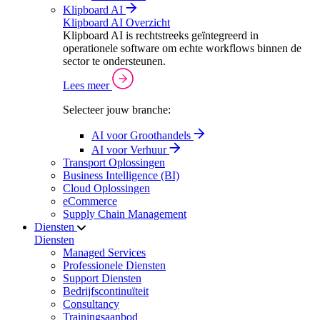
Klipboard AI
Klipboard AI Overzicht
Klipboard AI is rechtstreeks geïntegreerd in
operationele software om echte workflows binnen de
sector te ondersteunen.
Lees meer
Selecteer jouw branche:
AI voor Groothandels
AI voor Verhuur
Transport Oplossingen
Business Intelligence (BI)
Cloud Oplossingen
eCommerce
Supply Chain Management
Diensten
Diensten
Managed Services
Professionele Diensten
Support Diensten
Bedrijfscontinuïteit
Consultancy
Trainingsaanbod