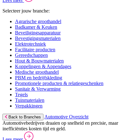
Lees meer
Selecteer jouw branche:
Agrarische groothandel
Badkamer & Keuken
Beveiligingsapparatuur
Bevestigingsmaterialen
Elektrotechniek
Facilitaire producten
Gereedschappen
Hout & Bouwmaterialen
Koppelingen & Appendages
Medische groothandel
PBM en bedrijfskleding
Promotionele producten & relatiegeschenken
Sanitair & Verwarming
Tegels
Tuinmaterialen
Verpakkingen
Automotive Overzicht
Back to Branches
Automotivebedrijven draaien op snelheid en precisie, maar
inefficiënties kosten tijd en geld.
Lees meer