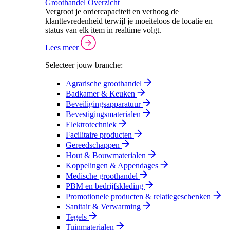
Groothandel Overzicht
Vergroot je ordercapaciteit en verhoog de
klanttevredenheid terwijl je moeiteloos de locatie en
status van elk item in realtime volgt.
Lees meer
Selecteer jouw branche:
Agrarische groothandel
Badkamer & Keuken
Beveiligingsapparatuur
Bevestigingsmaterialen
Elektrotechniek
Facilitaire producten
Gereedschappen
Hout & Bouwmaterialen
Koppelingen & Appendages
Medische groothandel
PBM en bedrijfskleding
Promotionele producten & relatiegeschenken
Sanitair & Verwarming
Tegels
Tuinmaterialen