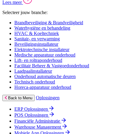
Lees meer
Selecteer jouw branche:
Brandbeveiliging & Brandveiligheid
Waterhygiëne en behandeling
HVAC & Koeltechniek
Sanitair- en verwarming
Beveiligingsinstallateur
Elektrotechnische installateur
Medische apparatuur onderhoud
Lift- en roltraponderhoud
Facilitair Beheer & Vastgoedonderhoud
Laadpaalinstallateur
Onderhoud automatische deuren
Technisch onderhoud
Horeca-apparatuur onderhoud
Oplossingen
Back to Menu
ERP Oplossingen
POS Oplossingen
Financiële Administratie
Warehouse Management
Mobiele App Oplossingen