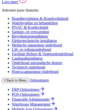
Lees meer
Selecteer jouw branche:
Brandbeveiliging & Brandveiligheid
Waterhygiëne en behandeling
HVAC & Koeltechniek
Sanitair- en verwarming
Beveiligingsinstallateur
Elektrotechnische installateur
Medische apparatuur onderhoud
Lift- en roltraponderhoud
Facilitair Beheer & Vastgoedonderhoud
Laadpaalinstallateur
Onderhoud automatische deuren
Technisch onderhoud
Horeca-apparatuur onderhoud
Oplossingen
Back to Menu
ERP Oplossingen
POS Oplossingen
Financiële Administratie
Warehouse Management
Mobiele App Oplossingen