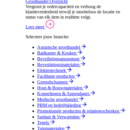
Groothandel Overzicht
Vergroot je ordercapaciteit en verhoog de
klanttevredenheid terwijl je moeiteloos de locatie en
status van elk item in realtime volgt.
Lees meer
Selecteer jouw branche:
Agrarische groothandel
Badkamer & Keuken
Beveiligingsapparatuur
Bevestigingsmaterialen
Elektrotechniek
Facilitaire producten
Gereedschappen
Hout & Bouwmaterialen
Koppelingen & Appendages
Medische groothandel
PBM en bedrijfskleding
Promotionele producten & relatiegeschenken
Sanitair & Verwarming
Tegels
Tuinmaterialen