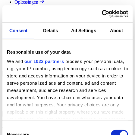
Oplossingen
Diensten
Resources
Over Ons
Contact
Consent
Details
Ad Settings
About
Search
Region
Join The Team
Responsible use of your data
Klantenportaal
Partners
We and
our 1022 partners
process your personal data,
Contact
e.g. your IP-number, using technology such as cookies to
Branches
Back to Menu
store and access information on your device in order to
serve personalized ads and content, ad and content
Groothandel
measurement, audience research and services
Automotive
Verhuur
development. You have a choice in who uses your data
Field Service
and for what purposes. Your privacy choices are only
applicable on this digital property where you have made
Groothandel Overzicht
Back to Branches
your choices. You can change or withdraw your consent
Vergroot je ordercapaciteit en verhoog de klanttevredenheid terwijl
je moeiteloos de locatie en status van elk item in realtime volgt.
any time from the Cookie Declaration or by clicking on
Consent
the Privacy trigger icon.
Necessary