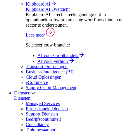
Klipboard AI
Klipboard AI Overzicht
Klipboard AI is rechtstreeks geïntegreerd in
operationele software om echte workflows binnen de
sector te ondersteunen.
Lees meer
Selecteer jouw branche:
AI voor Groothandels
AI voor Verhuur
Transport Oplossingen
Business Intelligence (BI)
Cloud Oplossingen
eCommerce
Supply Chain Management
Diensten
Diensten
Managed Services
Professionele Diensten
Support Diensten
Bedrijfscontinuïteit
Consultancy
Trainingsaanbod