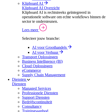
Klipboard AI
Klipboard AI Overzicht
Klipboard AI is rechtstreeks geïntegreerd in
operationele software om echte workflows binnen de
sector te ondersteunen.
Lees meer
Selecteer jouw branche:
AI voor Groothandels
AI voor Verhuur
Transport Oplossingen
Business Intelligence (BI)
Cloud Oplossingen
eCommerce
Supply Chain Management
Diensten
Diensten
Managed Services
Professionele Diensten
Support Diensten
Bedrijfscontinuïteit
Consultancy
Trainingsaanbod