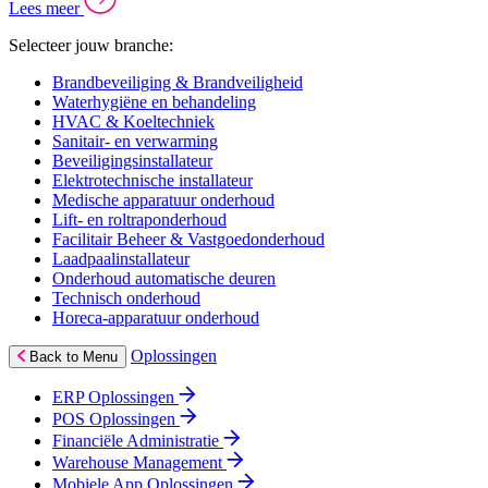
Lees meer
Selecteer jouw branche:
Brandbeveiliging & Brandveiligheid
Waterhygiëne en behandeling
HVAC & Koeltechniek
Sanitair- en verwarming
Beveiligingsinstallateur
Elektrotechnische installateur
Medische apparatuur onderhoud
Lift- en roltraponderhoud
Facilitair Beheer & Vastgoedonderhoud
Laadpaalinstallateur
Onderhoud automatische deuren
Technisch onderhoud
Horeca-apparatuur onderhoud
Oplossingen
Back to Menu
ERP Oplossingen
POS Oplossingen
Financiële Administratie
Warehouse Management
Mobiele App Oplossingen