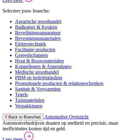
Lees meer
Selecteer jouw branche:
Agrarische groothandel
Badkamer & Keuken
Beveiligingsapparatuur
Bevestigingsmaterialen
Elektrotechniek
Facilitaire producten
Gereedschappen
Hout & Bouwmaterialen
Koppelingen & Appendages
Medische groothandel
PBM en bedrijfskleding
Promotionele producten & relatiegeschenken
Sanitair & Verwarming
Tegels
Tuinmaterialen
Verpakkingen
Automotive Overzicht
Back to Branches
Automotivebedrijven draaien op snelheid en precisie, maar
inefficiënties kosten tijd en geld.
Lees meer