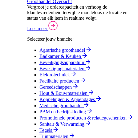
Groothandel Overzicht
Vergroot je ordercapaciteit en verhoog de
klanttevredenheid terwijl je moeiteloos de locatie en
status van elk item in realtime volgt.
Lees meer
Selecteer jouw branche:
Agrarische groothandel
Badkamer & Keuken
Beveiligingsapparatuur
Bevestigingsmaterialen
Elektrotechniek
Facilitaire producten
Gereedschappen
Hout & Bouwmaterialen
Koppelingen & Appendages
Medische groothandel
PBM en bedrijfskleding
Promotionele producten & relatiegeschenken
Sanitair & Verwarming
Tegels
Tuinmaterialen