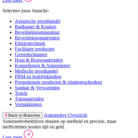
Lees meer
Selecteer jouw branche:
Agrarische groothandel
Badkamer & Keuken
Beveiligingsapparatuur
Bevestigingsmaterialen
Elektrotechniek
Facilitaire producten
Gereedschappen
Hout & Bouwmaterialen
Koppelingen & Appendages
Medische groothandel
PBM en bedrijfskleding
Promotionele producten & relatiegeschenken
Sanitair & Verwarming
Tegels
Tuinmaterialen
Verpakkingen
Automotive Overzicht
Back to Branches
Automotivebedrijven draaien op snelheid en precisie, maar
inefficiënties kosten tijd en geld.
Lees meer