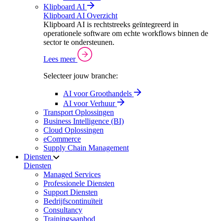
Klipboard AI
Klipboard AI Overzicht
Klipboard AI is rechtstreeks geïntegreerd in
operationele software om echte workflows binnen de
sector te ondersteunen.
Lees meer
Selecteer jouw branche:
AI voor Groothandels
AI voor Verhuur
Transport Oplossingen
Business Intelligence (BI)
Cloud Oplossingen
eCommerce
Supply Chain Management
Diensten
Diensten
Managed Services
Professionele Diensten
Support Diensten
Bedrijfscontinuïteit
Consultancy
Trainingsaanbod