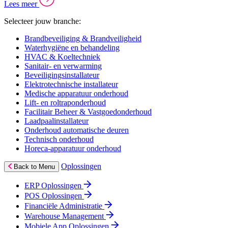
Lees meer
Selecteer jouw branche:
Brandbeveiliging & Brandveiligheid
Waterhygiëne en behandeling
HVAC & Koeltechniek
Sanitair- en verwarming
Beveiligingsinstallateur
Elektrotechnische installateur
Medische apparatuur onderhoud
Lift- en roltraponderhoud
Facilitair Beheer & Vastgoedonderhoud
Laadpaalinstallateur
Onderhoud automatische deuren
Technisch onderhoud
Horeca-apparatuur onderhoud
Oplossingen
Back to Menu
ERP Oplossingen
POS Oplossingen
Financiële Administratie
Warehouse Management
Mobiele App Oplossingen