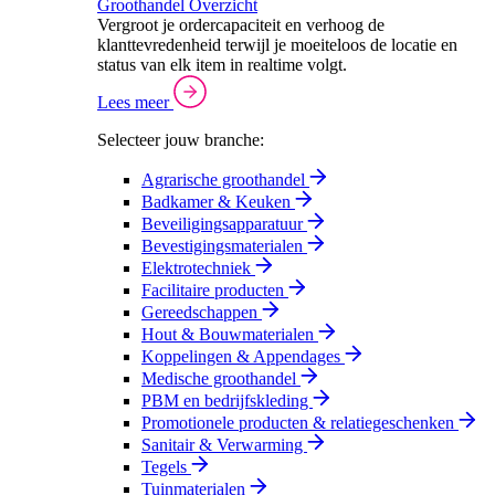
Groothandel Overzicht
Vergroot je ordercapaciteit en verhoog de
klanttevredenheid terwijl je moeiteloos de locatie en
status van elk item in realtime volgt.
Lees meer
Selecteer jouw branche:
Agrarische groothandel
Badkamer & Keuken
Beveiligingsapparatuur
Bevestigingsmaterialen
Elektrotechniek
Facilitaire producten
Gereedschappen
Hout & Bouwmaterialen
Koppelingen & Appendages
Medische groothandel
PBM en bedrijfskleding
Promotionele producten & relatiegeschenken
Sanitair & Verwarming
Tegels
Tuinmaterialen