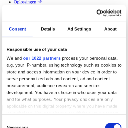
Oplossingen
Diensten
Resources
Over Ons
Contact
Consent
Details
Ad Settings
About
Search
Region
Join The Team
Responsible use of your data
Klantenportaal
Partners
We and
our 1022 partners
process your personal data,
Contact
e.g. your IP-number, using technology such as cookies to
Branches
Back to Menu
store and access information on your device in order to
serve personalized ads and content, ad and content
Groothandel
measurement, audience research and services
Automotive
Verhuur
development. You have a choice in who uses your data
Field Service
and for what purposes. Your privacy choices are only
applicable on this digital property where you have made
Groothandel Overzicht
Back to Branches
your choices. You can change or withdraw your consent
Vergroot je ordercapaciteit en verhoog de klanttevredenheid terwijl
je moeiteloos de locatie en status van elk item in realtime volgt.
any time from the Cookie Declaration or by clicking on
Consent
the Privacy trigger icon.
Necessary