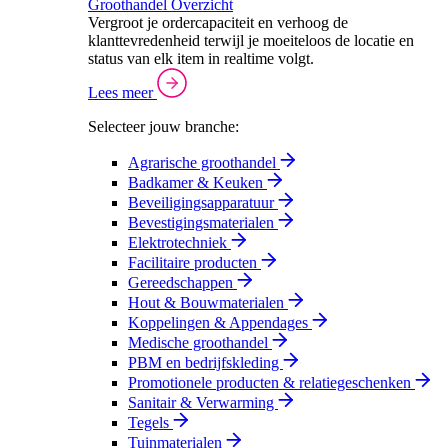
Groothandel Overzicht
Vergroot je ordercapaciteit en verhoog de
klanttevredenheid terwijl je moeiteloos de locatie en
status van elk item in realtime volgt.
Lees meer
Selecteer jouw branche:
Agrarische groothandel
Badkamer & Keuken
Beveiligingsapparatuur
Bevestigingsmaterialen
Elektrotechniek
Facilitaire producten
Gereedschappen
Hout & Bouwmaterialen
Koppelingen & Appendages
Medische groothandel
PBM en bedrijfskleding
Promotionele producten & relatiegeschenken
Sanitair & Verwarming
Tegels
Tuinmaterialen