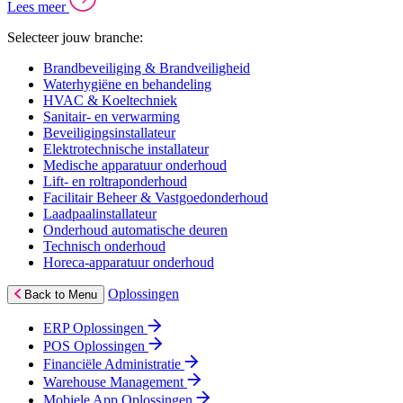
Lees meer
Selecteer jouw branche:
Brandbeveiliging & Brandveiligheid
Waterhygiëne en behandeling
HVAC & Koeltechniek
Sanitair- en verwarming
Beveiligingsinstallateur
Elektrotechnische installateur
Medische apparatuur onderhoud
Lift- en roltraponderhoud
Facilitair Beheer & Vastgoedonderhoud
Laadpaalinstallateur
Onderhoud automatische deuren
Technisch onderhoud
Horeca-apparatuur onderhoud
Oplossingen
Back to Menu
ERP Oplossingen
POS Oplossingen
Financiële Administratie
Warehouse Management
Mobiele App Oplossingen