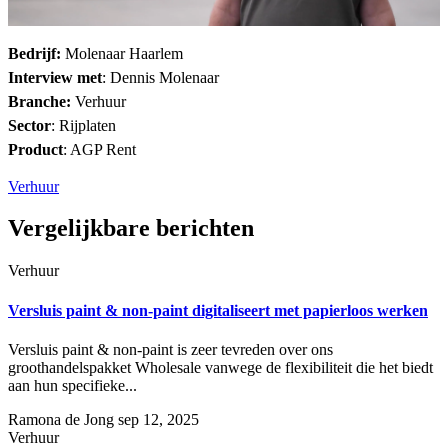
Bedrijf:
Molenaar Haarlem
Interview met
:
Dennis Molenaar
Branche:
Verhuur
Sector
:
Rijplaten
Product
:
AGP Rent
Verhuur
Vergelijkbare berichten
Verhuur
Versluis paint & non-paint digitaliseert met papierloos werken
Versluis paint & non-paint is zeer tevreden over ons
groothandelspakket Wholesale vanwege de flexibiliteit die het biedt
aan hun specifieke...
Ramona de Jong
sep 12, 2025
Verhuur