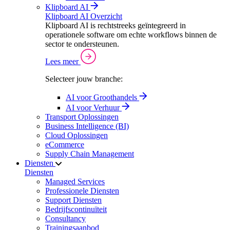
Klipboard AI
Klipboard AI Overzicht
Klipboard AI is rechtstreeks geïntegreerd in
operationele software om echte workflows binnen de
sector te ondersteunen.
Lees meer
Selecteer jouw branche:
AI voor Groothandels
AI voor Verhuur
Transport Oplossingen
Business Intelligence (BI)
Cloud Oplossingen
eCommerce
Supply Chain Management
Diensten
Diensten
Managed Services
Professionele Diensten
Support Diensten
Bedrijfscontinuïteit
Consultancy
Trainingsaanbod