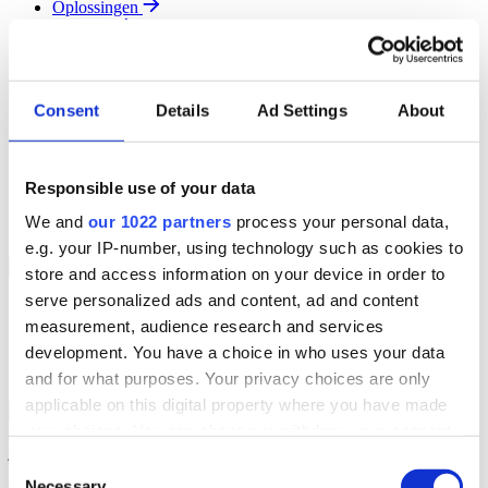
Oplossingen
Diensten
Resources
Over Ons
Contact
Consent
Details
Ad Settings
About
Search
Region
Join The Team
Responsible use of your data
Klantenportaal
Partners
We and
our 1022 partners
process your personal data,
Contact
e.g. your IP-number, using technology such as cookies to
Branches
Back to Menu
store and access information on your device in order to
serve personalized ads and content, ad and content
Groothandel
measurement, audience research and services
Automotive
Verhuur
development. You have a choice in who uses your data
Field Service
and for what purposes. Your privacy choices are only
applicable on this digital property where you have made
Groothandel Overzicht
Back to Branches
your choices. You can change or withdraw your consent
Vergroot je ordercapaciteit en verhoog de klanttevredenheid terwijl
je moeiteloos de locatie en status van elk item in realtime volgt.
any time from the Cookie Declaration or by clicking on
Consent
the Privacy trigger icon.
Necessary