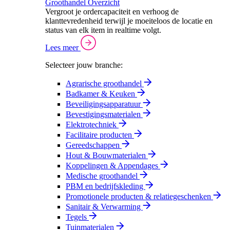
Groothandel Overzicht
Vergroot je ordercapaciteit en verhoog de
klanttevredenheid terwijl je moeiteloos de locatie en
status van elk item in realtime volgt.
Lees meer
Selecteer jouw branche:
Agrarische groothandel
Badkamer & Keuken
Beveiligingsapparatuur
Bevestigingsmaterialen
Elektrotechniek
Facilitaire producten
Gereedschappen
Hout & Bouwmaterialen
Koppelingen & Appendages
Medische groothandel
PBM en bedrijfskleding
Promotionele producten & relatiegeschenken
Sanitair & Verwarming
Tegels
Tuinmaterialen