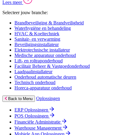
Lees meer
Selecteer jouw branche:
Brandbeveiliging & Brandveiligheid
Waterhygiëne en behandeling
HVAC & Koeltechniek
Sanitair- en verwarming
Beveiligingsinstallateur
Elektrotechnische installateur
Medische apparatuur onderhoud
Lift- en roltraponderhoud
Facilitair Beheer & Vastgoedonderhoud
Laadpaalinstallateur
Onderhoud automatische deuren
Technisch onderhoud
Horeca-apparatuur onderhoud
Oplossingen
Back to Menu
ERP Oplossingen
POS Oplossingen
Financiële Administratie
Warehouse Management
Mobiele App Oplossingen