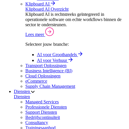
Klipboard AI
Klipboard AI Overzicht
Klipboard AI is rechtstreeks geïntegreerd in
operationele software om echte workflows binnen de
sector te ondersteunen.
Lees meer
Selecteer jouw branche:
AI voor Groothandels
AI voor Verhuur
Transport Oplossingen
Business Intelligence (BI)
Cloud Oplossingen
eCommerce
Supply Chain Management
Diensten
Diensten
Managed Services
Professionele Diensten
Support Diensten
Bedrijfscontinuïteit
Consultancy
Trainingsaanbod