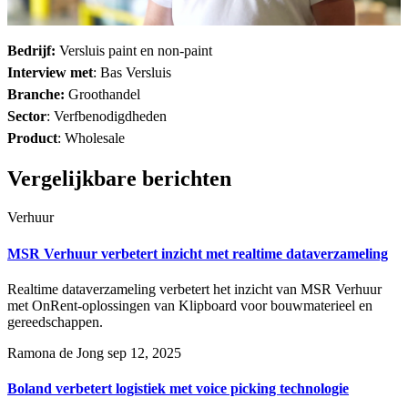
Bedrijf:
Versluis paint en non-paint
Interview met
:
Bas Versluis
Branche:
Groothandel
Sector
:
Verfbenodigdheden
Product
:
Wholesale
Vergelijkbare berichten
Verhuur
MSR Verhuur verbetert inzicht met realtime dataverzameling
Realtime dataverzameling verbetert het inzicht van MSR Verhuur
met OnRent-oplossingen van Klipboard voor bouwmaterieel en
gereedschappen.
Ramona de Jong
sep 12, 2025
Boland verbetert logistiek met voice picking technologie