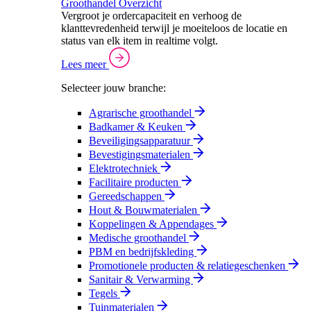
Groothandel Overzicht
Vergroot je ordercapaciteit en verhoog de
klanttevredenheid terwijl je moeiteloos de locatie en
status van elk item in realtime volgt.
Lees meer
Selecteer jouw branche:
Agrarische groothandel
Badkamer & Keuken
Beveiligingsapparatuur
Bevestigingsmaterialen
Elektrotechniek
Facilitaire producten
Gereedschappen
Hout & Bouwmaterialen
Koppelingen & Appendages
Medische groothandel
PBM en bedrijfskleding
Promotionele producten & relatiegeschenken
Sanitair & Verwarming
Tegels
Tuinmaterialen