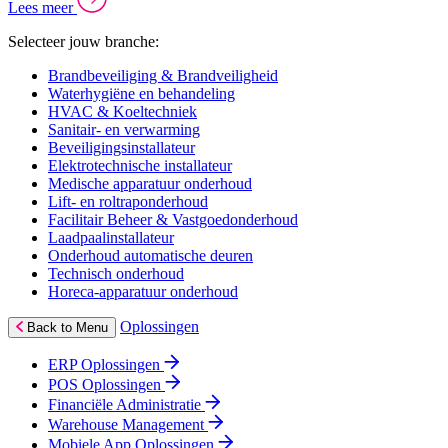
Lees meer
Selecteer jouw branche:
Brandbeveiliging & Brandveiligheid
Waterhygiëne en behandeling
HVAC & Koeltechniek
Sanitair- en verwarming
Beveiligingsinstallateur
Elektrotechnische installateur
Medische apparatuur onderhoud
Lift- en roltraponderhoud
Facilitair Beheer & Vastgoedonderhoud
Laadpaalinstallateur
Onderhoud automatische deuren
Technisch onderhoud
Horeca-apparatuur onderhoud
Oplossingen
Back to Menu
ERP Oplossingen
POS Oplossingen
Financiële Administratie
Warehouse Management
Mobiele App Oplossingen