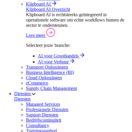
Klipboard AI
Klipboard AI Overzicht
Klipboard AI is rechtstreeks geïntegreerd in
operationele software om echte workflows binnen de
sector te ondersteunen.
Lees meer
Selecteer jouw branche:
AI voor Groothandels
AI voor Verhuur
Transport Oplossingen
Business Intelligence (BI)
Cloud Oplossingen
eCommerce
Supply Chain Management
Diensten
Diensten
Managed Services
Professionele Diensten
Support Diensten
Bedrijfscontinuïteit
Consultancy
Trainingsaanbod