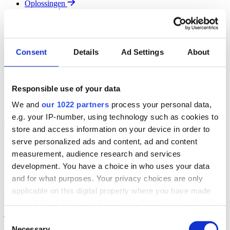
Oplossingen
Diensten
Resources
Over Ons
Contact
Consent
Details
Ad Settings
About
Search
Region
Join The Team
Responsible use of your data
Klantenportaal
Partners
We and
our 1022 partners
process your personal data,
Contact
e.g. your IP-number, using technology such as cookies to
Branches
Back to Menu
store and access information on your device in order to
serve personalized ads and content, ad and content
Groothandel
measurement, audience research and services
Automotive
Verhuur
development. You have a choice in who uses your data
Field Service
and for what purposes. Your privacy choices are only
applicable on this digital property where you have made
Groothandel Overzicht
Back to Branches
your choices. You can change or withdraw your consent
Vergroot je ordercapaciteit en verhoog de klanttevredenheid terwijl
je moeiteloos de locatie en status van elk item in realtime volgt.
any time from the Cookie Declaration or by clicking on
Consent
the Privacy trigger icon.
Necessary