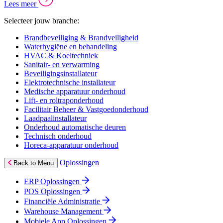
Lees meer
Selecteer jouw branche:
Brandbeveiliging & Brandveiligheid
Waterhygiëne en behandeling
HVAC & Koeltechniek
Sanitair- en verwarming
Beveiligingsinstallateur
Elektrotechnische installateur
Medische apparatuur onderhoud
Lift- en roltraponderhoud
Facilitair Beheer & Vastgoedonderhoud
Laadpaalinstallateur
Onderhoud automatische deuren
Technisch onderhoud
Horeca-apparatuur onderhoud
Oplossingen
Back to Menu
ERP Oplossingen
POS Oplossingen
Financiële Administratie
Warehouse Management
Mobiele App Oplossingen