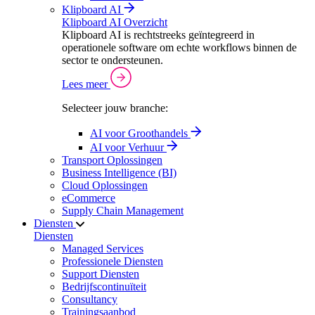
Klipboard AI
Klipboard AI Overzicht
Klipboard AI is rechtstreeks geïntegreerd in
operationele software om echte workflows binnen de
sector te ondersteunen.
Lees meer
Selecteer jouw branche:
AI voor Groothandels
AI voor Verhuur
Transport Oplossingen
Business Intelligence (BI)
Cloud Oplossingen
eCommerce
Supply Chain Management
Diensten
Diensten
Managed Services
Professionele Diensten
Support Diensten
Bedrijfscontinuïteit
Consultancy
Trainingsaanbod