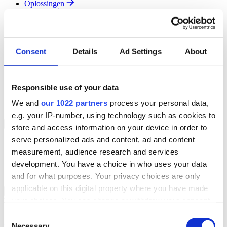
Oplossingen
Diensten
Resources
Over Ons
Contact
Consent
Details
Ad Settings
About
Search
Region
Join The Team
Responsible use of your data
Klantenportaal
Partners
We and
our 1022 partners
process your personal data,
Contact
e.g. your IP-number, using technology such as cookies to
Branches
Back to Menu
store and access information on your device in order to
serve personalized ads and content, ad and content
Groothandel
measurement, audience research and services
Automotive
Verhuur
development. You have a choice in who uses your data
Field Service
and for what purposes. Your privacy choices are only
applicable on this digital property where you have made
Groothandel Overzicht
Back to Branches
your choices. You can change or withdraw your consent
Vergroot je ordercapaciteit en verhoog de klanttevredenheid terwijl
je moeiteloos de locatie en status van elk item in realtime volgt.
any time from the Cookie Declaration or by clicking on
Consent
the Privacy trigger icon.
Necessary