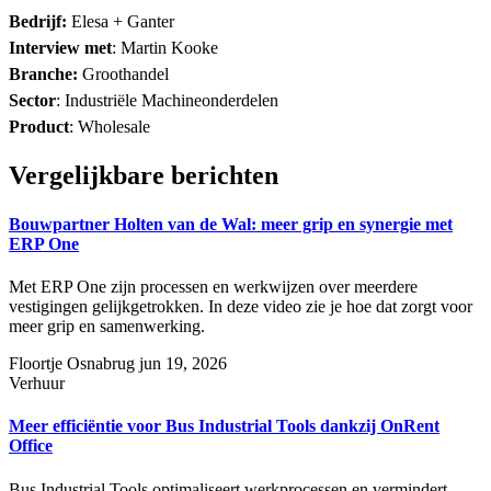
Bedrijf:
Elesa + Ganter
Interview met
:
Martin Kooke
Branche:
Groothandel
Sector
:
Industriële Machineonderdelen
Product
:
Wholesale
Vergelijkbare berichten
Bouwpartner Holten van de Wal: meer grip en synergie met
ERP One
Met ERP One zijn processen en werkwijzen over meerdere
vestigingen gelijkgetrokken. In deze video zie je hoe dat zorgt voor
meer grip en samenwerking.
Floortje Osnabrug
jun 19, 2026
Verhuur
Meer efficiëntie voor Bus Industrial Tools dankzij OnRent
Office
Bus Industrial Tools optimaliseert werkprocessen en vermindert