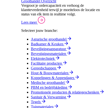
Groothandel Overzicht
Vergroot je ordercapaciteit en verhoog de
klanttevredenheid terwijl je moeiteloos de locatie en
status van elk item in realtime volgt.
Lees meer
Selecteer jouw branche:
Agrarische groothandel
Badkamer & Keuken
Beveiligingsapparatuur
Bevestigingsmaterialen
Elektrotechniek
Facilitaire producten
Gereedschappen
Hout & Bouwmaterialen
Koppelingen & Appendages
Medische groothandel
PBM en bedrijfskleding
Promotionele producten & relatiegeschenken
Sanitair & Verwarming
Tegels
Tuinmaterialen