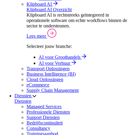
Klipboard AI
Klipboard AI Overzicht
Klipboard AI is rechtstreeks geïntegreerd in
operationele software om echte workflows binnen de
sector te ondersteunen.
Lees meer
Selecteer jouw branche:
AI voor Groothandels
AI voor Verhuur
Transport Oplossingen
Business Intelligence (BI)
Cloud Oplossingen
eCommerce
Supply Chain Management
Diensten
Diensten
Managed Services
Professionele Diensten
Support Diensten
Bedrijfscontinuïteit
Consultancy
Trainingsaanbod