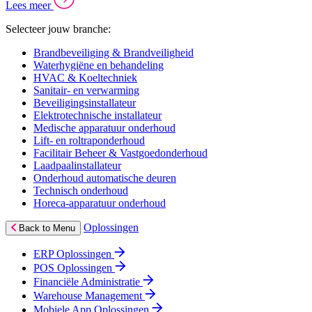
Lees meer
Selecteer jouw branche:
Brandbeveiliging & Brandveiligheid
Waterhygiëne en behandeling
HVAC & Koeltechniek
Sanitair- en verwarming
Beveiligingsinstallateur
Elektrotechnische installateur
Medische apparatuur onderhoud
Lift- en roltraponderhoud
Facilitair Beheer & Vastgoedonderhoud
Laadpaalinstallateur
Onderhoud automatische deuren
Technisch onderhoud
Horeca-apparatuur onderhoud
Oplossingen
Back to Menu
ERP Oplossingen
POS Oplossingen
Financiële Administratie
Warehouse Management
Mobiele App Oplossingen