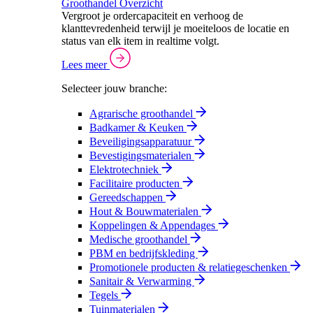
Groothandel Overzicht
Vergroot je ordercapaciteit en verhoog de
klanttevredenheid terwijl je moeiteloos de locatie en
status van elk item in realtime volgt.
Lees meer
Selecteer jouw branche:
Agrarische groothandel
Badkamer & Keuken
Beveiligingsapparatuur
Bevestigingsmaterialen
Elektrotechniek
Facilitaire producten
Gereedschappen
Hout & Bouwmaterialen
Koppelingen & Appendages
Medische groothandel
PBM en bedrijfskleding
Promotionele producten & relatiegeschenken
Sanitair & Verwarming
Tegels
Tuinmaterialen