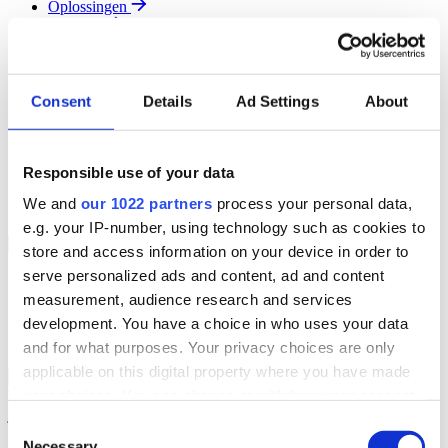
Oplossingen
Diensten
Resources
Over Ons
Contact
Consent
Details
Ad Settings
About
Search
Region
Join The Team
Responsible use of your data
Klantenportaal
Partners
We and
our 1022 partners
process your personal data,
Contact
e.g. your IP-number, using technology such as cookies to
Branches
Back to Menu
store and access information on your device in order to
serve personalized ads and content, ad and content
Groothandel
measurement, audience research and services
Automotive
Verhuur
development. You have a choice in who uses your data
Field Service
and for what purposes. Your privacy choices are only
applicable on this digital property where you have made
Groothandel Overzicht
Back to Branches
your choices. You can change or withdraw your consent
Vergroot je ordercapaciteit en verhoog de klanttevredenheid terwijl
je moeiteloos de locatie en status van elk item in realtime volgt.
any time from the Cookie Declaration or by clicking on
Consent
the Privacy trigger icon.
Necessary