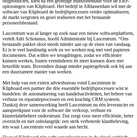
snijproducten, kiest na een grondige marktoriëntatie voor de ERP-
oplossingen van Klipboard. Het bedrijf in Alblasserdam wil met de
software van Klipboard de bedrijfsprocessen verder optimaliseren,
de markt vergroten en groei realiseren met het bestaande
personeelsbestand.
Lascentrum was al langer op zoek naar een nieuw softwareplatform,
vertelt Adri Schotanus, hoofd Administratie bij Lascentrum. “Ons
bestaande pakket sloot steeds minder aan op de eisen van vandaag.
Er is te veel handmatig werk en we werken nog met veel papieren
documenten. Dat willen we terugdringen, zodat we efficiënter
kunnen werken, fouten verminderen én meer kunnen doen met
hetzelfde team. Bovendien draagt minder papiergebruik ook bij aan
een duurzamere manier van werken.
Met hulp van een extern adviesbureau vond Lascentrum in
Klipboard een partner die drie essentiële bedrijfsprocessen wist te
bundelen: de automatisering van handelsactiviteiten, het beheer van
verhuur en reparatieprocessen en een krachtig CRM systeem.
Dankzij deze samenwerking heeft Lascentrum nu één leverancier en
aanspreekpunt voor de software die verkoop, verhuur en
klantrelatiebeheer ondersteunt. Dat zorgt voor meer efficiëntie, beter
overzicht en niet onbelangrijk: een sterk verbeterde klantbeleving,
iets waar Lascentrum veel waarde aan hecht.