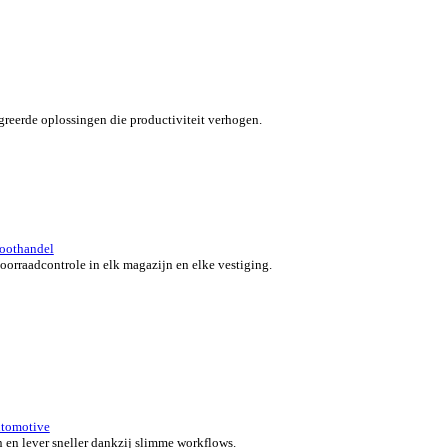
verzicht for Automotive
 klanten in beweging met snelle, nauwkeurige en flexibele POS-o
 bedrijf.