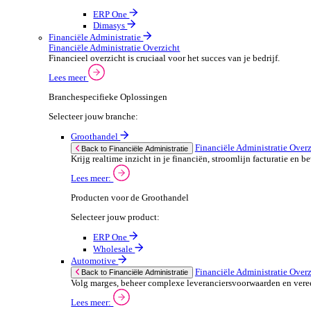
ERP Producten voor de Automotive
We 
Selecteer jouw product:
stor
meas
ERP One
purp
Dimasys
can 
Autowork Go
POS Oplossingen
POS Oplossingen Overzicht
If yo
Snelle, naadloze betaalervaring voor je klanten.
Consent
Lees meer
Selectio
Find
Branchespecifieke POS Oplossingen
Selecteer jouw branche:
We u
shar
Groothandel
combi
POS Oplossingen O
Back to POS Oplossingen
Bedien je klanten snel en nauwkeuring met flex
POS Producten voor de Groothandel
Selecteer jouw product: