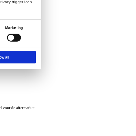
nvraag.
Ad Settings
About