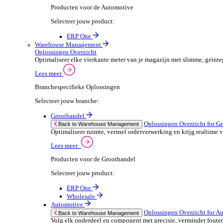
ERP One
Wholesale
Automotive
POS Oplossingen O
Back to POS Oplossingen
Beheer complexe productassortimenten en houd
Lees meer:
POS Producten voor de Automotive
Selecteer jouw product:
ERP One
Dimasys
Financiële Administratie
Financiële Administratie Overzicht
Financieel overzicht is cruciaal voor het succes van je
Lees meer
Branchespecifieke Oplossingen
Selecteer jouw branche: