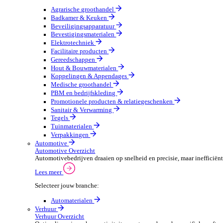
Groothandel Overzicht
Vergroot je ordercapaciteit en verhoog de klanttevrede
Lees meer
Selecteer jouw branche:
Agrarische groothandel
Badkamer & Keuken
Beveiligingsapparatuur
Bevestigingsmaterialen
Elektrotechniek
Facilitaire producten
Gereedschappen
Hout & Bouwmaterialen
Koppelingen & Appendages
Medische groothandel
PBM en bedrijfskleding
Promotionele producten & relatiegeschenken
Sanitair & Verwarming
Tegels
Tuinmaterialen