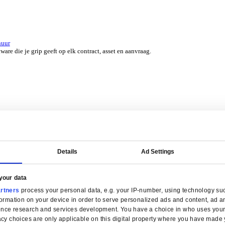
er 45 jaar door experts uit jouw branche.
erzicht for Groothandel
ERP-software die je helpt bij voorraadbeheer, verkoop en service.