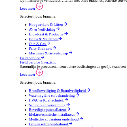
Verpakkingen
Automotive
Automotive Overzicht
Automotivebedrijven draaien op snelheid en precisie, 
Lees meer
Selecteer jouw branche:
Automaterialen
Verhuur
Verhuur Overzicht
Optimaliseer je verhuuractiviteiten met onze branche
Lees meer
Selecteer jouw branche:
Hoogwerkers & Liften
AV & Verlichting
Broadcast & Productie
Bouw & Machines
Olie & Gas
Party & Events