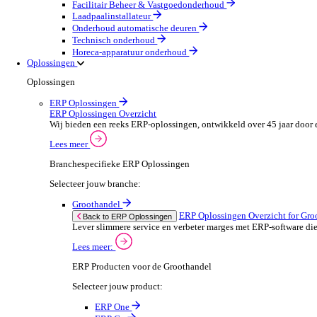
Machines & Gereedschap
Field Service
Field Service Overzicht
Stroomlijn je processen, neem betere beslissingen en g
Lees meer
Selecteer jouw branche:
Brandbeveiliging & Brandveiligheid
Waterhygiëne en behandeling
HVAC & Koeltechniek
Sanitair- en verwarming
Beveiligingsinstallateur
Elektrotechnische installateur
Medische apparatuur onderhoud
Lift- en roltraponderhoud
Facilitair Beheer & Vastgoedonderhoud
Laadpaalinstallateur
Onderhoud automatische deuren
Technisch onderhoud
Horeca-apparatuur onderhoud
Oplossingen