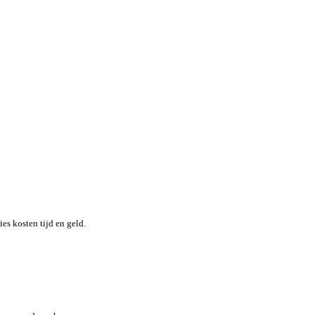
nheid terwijl je moeiteloos de locatie en status van elk item in re