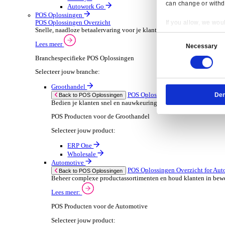
ERP Go
Wholesale
Dimasys
AGP Trade
Verhuur
ERP Oplossingen Ov
Back to ERP Oplossingen
Verhoog de bezetting en verlaag administratieve
Lees meer:
ERP Producten voor de Verhuur
Selecteer jouw product:
Onrent One
Onrent Office
Onrent Go
AGP Rent
Automotive
ERP Oplossingen O
Back to ERP Oplossingen
Van voorraad tot verkoop en service: ontdek d
Lees meer:
Resp