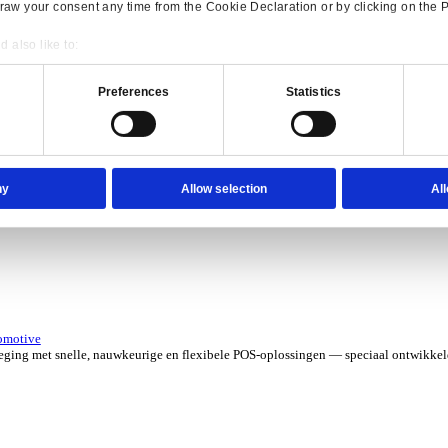
erzicht for Verhuur
 kosten met software die je grip geeft op elk contract, asset en aa
verzicht for Automotive
Consent
Details
e ERP-oplossingen die jouw aftermarketbedrijf in topvorm houden.
onsible use of your data