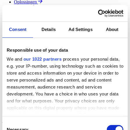
Oplossingen
Diensten
Resources
Over Ons
Contact
Consent
Details
Ad Settings
About
Search
Region
Join The Team
Responsible use of your data
Klantenportaal
Partners
We and
our 1022 partners
process your personal data,
Contact
e.g. your IP-number, using technology such as cookies to
Branches
Back to Menu
store and access information on your device in order to
serve personalized ads and content, ad and content
Groothandel
measurement, audience research and services
Automotive
Verhuur
development. You have a choice in who uses your data
Field Service
and for what purposes. Your privacy choices are only
applicable on this digital property where you have made
Groothandel Overzicht
Back to Branches
your choices. You can change or withdraw your consent
Vergroot je ordercapaciteit en verhoog de klanttevredenheid terwijl
je moeiteloos de locatie en status van elk item in realtime volgt.
any time from the Cookie Declaration or by clicking on
Consent
the Privacy trigger icon.
Necessary