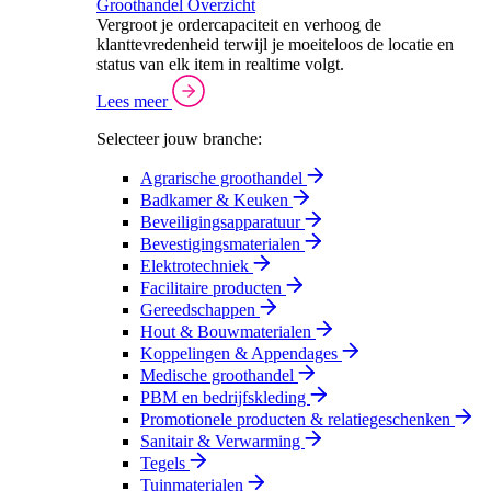
Groothandel Overzicht
Vergroot je ordercapaciteit en verhoog de
klanttevredenheid terwijl je moeiteloos de locatie en
status van elk item in realtime volgt.
Lees meer
Selecteer jouw branche:
Agrarische groothandel
Badkamer & Keuken
Beveiligingsapparatuur
Bevestigingsmaterialen
Elektrotechniek
Facilitaire producten
Gereedschappen
Hout & Bouwmaterialen
Koppelingen & Appendages
Medische groothandel
PBM en bedrijfskleding
Promotionele producten & relatiegeschenken
Sanitair & Verwarming
Tegels
Tuinmaterialen