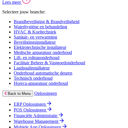
Lees meer
Selecteer jouw branche:
Brandbeveiliging & Brandveiligheid
Waterhygiëne en behandeling
HVAC & Koeltechniek
Sanitair- en verwarming
Beveiligingsinstallateur
Elektrotechnische installateur
Medische apparatuur onderhoud
Lift- en roltraponderhoud
Facilitair Beheer & Vastgoedonderhoud
Laadpaalinstallateur
Onderhoud automatische deuren
Technisch onderhoud
Horeca-apparatuur onderhoud
Oplossingen
Back to Menu
ERP Oplossingen
POS Oplossingen
Financiële Administratie
Warehouse Management
Mobiele App Oplossingen