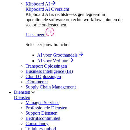
Klipboard AI
Klipboard AI Overzicht
Klipboard AI is rechtstreeks geïntegreerd in
operationele software om echte workflows binnen de
sector te ondersteunen.
Lees meer
Selecteer jouw branche:
AI voor Groothandels
AI voor Verhuur
Transport Oplossingen
Business Intelligence (BI)
Cloud Oplossingen
eCommerce
Supply Chain Management
Diensten
Diensten
Managed Services
Professionele Diensten
Support Diensten
Bedrijfscontinuïteit
Consultancy
Trainingsaanbod