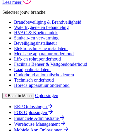
Lees meer
Selecteer jouw branche:
Brandbeveiliging & Brandveiligheid
Waterhygiëne en behandeling
HVAC & Koeltechniek
Sanitair- en verwarming
Beveiligingsinstallateur
Elektrotechnische installateur
Medische apparatuur onderhoud
Lift- en roltraponderhoud
Facilitair Beheer & Vastgoedonderhoud
Laadpaalinstallateur
Onderhoud automatische deuren
Technisch onderhoud
Horeca-apparatuur onderhoud
Oplossingen
Back to Menu
ERP Oplossingen
POS Oplossingen
Financiële Administratie
Warehouse Management
Mobiele App Oplossingen