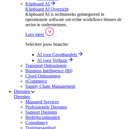
Klipboard AI
Klipboard AI Overzicht
Klipboard AI is rechtstreeks geïntegreerd in
operationele software om echte workflows binnen de
sector te ondersteunen.
Lees meer
Selecteer jouw branche:
AI voor Groothandels
AI voor Verhuur
Transport Oplossingen
Business Intelligence (BI)
Cloud Oplossingen
eCommerce
Supply Chain Management
Diensten
Diensten
Managed Services
Professionele Diensten
Support Diensten
Bedrijfscontinuïteit
Consultancy
Trainingsaanbod