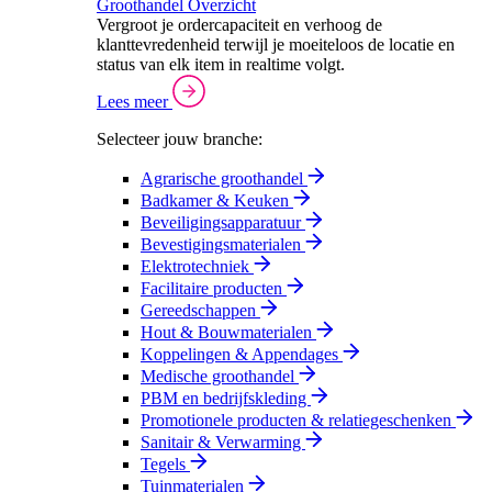
Groothandel Overzicht
Vergroot je ordercapaciteit en verhoog de
klanttevredenheid terwijl je moeiteloos de locatie en
status van elk item in realtime volgt.
Lees meer
Selecteer jouw branche:
Agrarische groothandel
Badkamer & Keuken
Beveiligingsapparatuur
Bevestigingsmaterialen
Elektrotechniek
Facilitaire producten
Gereedschappen
Hout & Bouwmaterialen
Koppelingen & Appendages
Medische groothandel
PBM en bedrijfskleding
Promotionele producten & relatiegeschenken
Sanitair & Verwarming
Tegels
Tuinmaterialen