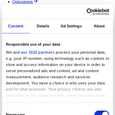
Oplossingen
Diensten
Resources
Over Ons
Contact
Consent
Details
Ad Settings
About
Search
Region
Join The Team
Responsible use of your data
Klantenportaal
Partners
We and
our 1022 partners
process your personal data,
Contact
e.g. your IP-number, using technology such as cookies to
Branches
Back to Menu
store and access information on your device in order to
serve personalized ads and content, ad and content
Groothandel
measurement, audience research and services
Automotive
Verhuur
development. You have a choice in who uses your data
Field Service
and for what purposes. Your privacy choices are only
applicable on this digital property where you have made
Groothandel Overzicht
Back to Branches
your choices. You can change or withdraw your consent
Vergroot je ordercapaciteit en verhoog de klanttevredenheid terwijl
je moeiteloos de locatie en status van elk item in realtime volgt.
any time from the Cookie Declaration or by clicking on
Consent
the Privacy trigger icon.
Necessary