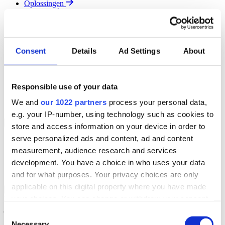
Oplossingen
Diensten
Resources
Over Ons
Contact
Consent
Details
Ad Settings
About
Search
Region
Join The Team
Responsible use of your data
Klantenportaal
Partners
We and
our 1022 partners
process your personal data,
Contact
e.g. your IP-number, using technology such as cookies to
Branches
Back to Menu
store and access information on your device in order to
serve personalized ads and content, ad and content
Groothandel
measurement, audience research and services
Automotive
Verhuur
development. You have a choice in who uses your data
Field Service
and for what purposes. Your privacy choices are only
applicable on this digital property where you have made
Groothandel Overzicht
Back to Branches
your choices. You can change or withdraw your consent
Vergroot je ordercapaciteit en verhoog de klanttevredenheid terwijl
je moeiteloos de locatie en status van elk item in realtime volgt.
any time from the Cookie Declaration or by clicking on
Consent
the Privacy trigger icon.
Necessary