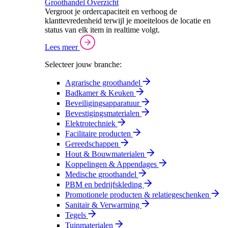
Groothandel Overzicht
Vergroot je ordercapaciteit en verhoog de
klanttevredenheid terwijl je moeiteloos de locatie en
status van elk item in realtime volgt.
Lees meer
Selecteer jouw branche:
Agrarische groothandel
Badkamer & Keuken
Beveiligingsapparatuur
Bevestigingsmaterialen
Elektrotechniek
Facilitaire producten
Gereedschappen
Hout & Bouwmaterialen
Koppelingen & Appendages
Medische groothandel
PBM en bedrijfskleding
Promotionele producten & relatiegeschenken
Sanitair & Verwarming
Tegels
Tuinmaterialen