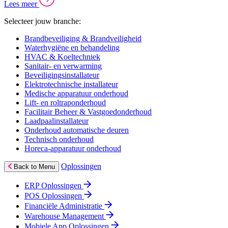
Lees meer
Selecteer jouw branche:
Brandbeveiliging & Brandveiligheid
Waterhygiëne en behandeling
HVAC & Koeltechniek
Sanitair- en verwarming
Beveiligingsinstallateur
Elektrotechnische installateur
Medische apparatuur onderhoud
Lift- en roltraponderhoud
Facilitair Beheer & Vastgoedonderhoud
Laadpaalinstallateur
Onderhoud automatische deuren
Technisch onderhoud
Horeca-apparatuur onderhoud
Oplossingen
Back to Menu
ERP Oplossingen
POS Oplossingen
Financiële Administratie
Warehouse Management
Mobiele App Oplossingen