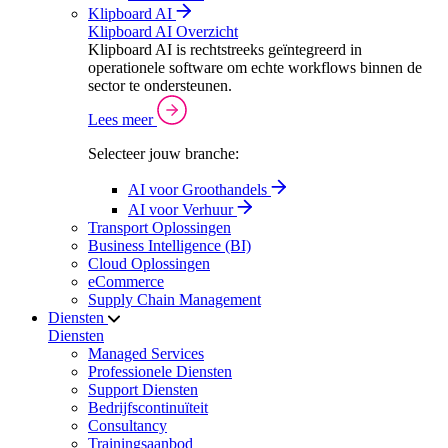
Klipboard AI
Klipboard AI Overzicht
Klipboard AI is rechtstreeks geïntegreerd in
operationele software om echte workflows binnen de
sector te ondersteunen.
Lees meer
Selecteer jouw branche:
AI voor Groothandels
AI voor Verhuur
Transport Oplossingen
Business Intelligence (BI)
Cloud Oplossingen
eCommerce
Supply Chain Management
Diensten
Diensten
Managed Services
Professionele Diensten
Support Diensten
Bedrijfscontinuïteit
Consultancy
Trainingsaanbod