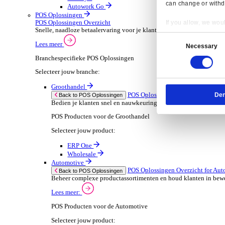
ERP Go
Wholesale
Dimasys
AGP Trade
Verhuur
ERP Oplossingen Ov
Back to ERP Oplossingen
Verhoog de bezetting en verlaag administratieve
Lees meer:
ERP Producten voor de Verhuur
Selecteer jouw product:
Onrent One
Onrent Office
Onrent Go
AGP Rent
Automotive
ERP Oplossingen O
Back to ERP Oplossingen
Van voorraad tot verkoop en service: ontdek d
Lees meer:
Resp