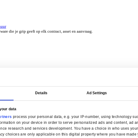
er 45 jaar door experts uit jouw branche.
erzicht for Groothandel
ERP-software die je helpt bij voorraadbeheer, verkoop en service.