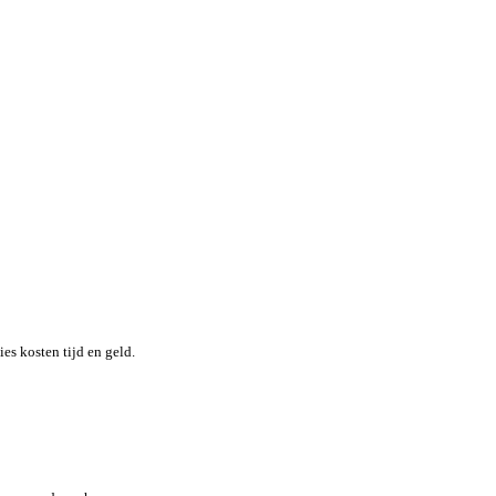
nheid terwijl je moeiteloos de locatie en status van elk item in re