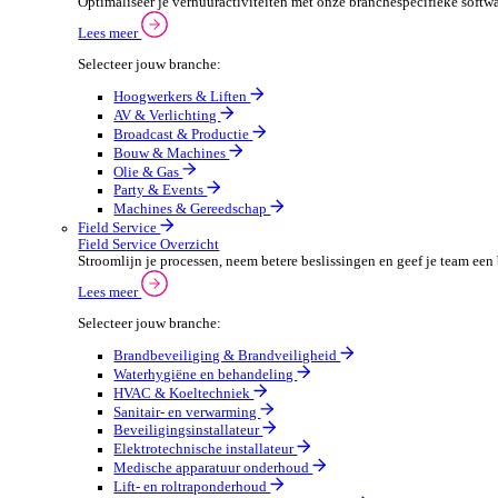
Verpakkingen
Automotive
Automotive Overzicht
Automotivebedrijven draaien op snelheid en precisie, 
Lees meer
Selecteer jouw branche:
Automaterialen
Verhuur
Verhuur Overzicht
Optimaliseer je verhuuractiviteiten met onze branche
Lees meer
Selecteer jouw branche:
Hoogwerkers & Liften
AV & Verlichting
Broadcast & Productie
Bouw & Machines
Olie & Gas
Party & Events