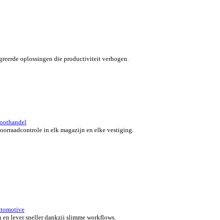
verzicht for Automotive
 klanten in beweging met snelle, nauwkeurige en flexibele POS-o
 bedrijf.