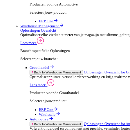
ERP One
Wholesale
Automotive
POS Oplossingen O
Back to POS Oplossingen
Beheer complexe productassortimenten en houd
Lees meer:
POS Producten voor de Automotive
Selecteer jouw product:
ERP One
Dimasys
Financiële Administratie
Financiële Administratie Overzicht
Financieel overzicht is cruciaal voor het succes van je
Lees meer
Branchespecifieke Oplossingen
Selecteer jouw branche: