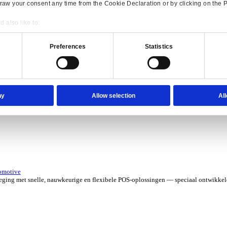
erzicht for Verhuur
 kosten met software die je grip geeft op elk contract, asset en aa
verzicht for Automotive
Consent
Details
e ERP-oplossingen die jouw aftermarketbedrijf in topvorm houden.
onsible use of your data