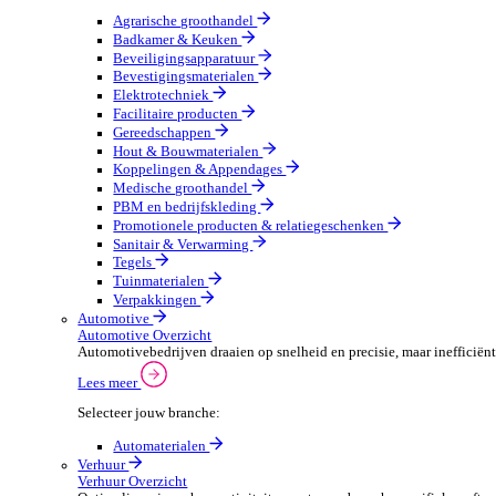
Groothandel Overzicht
Vergroot je ordercapaciteit en verhoog de klanttevrede
Lees meer
Selecteer jouw branche:
Agrarische groothandel
Badkamer & Keuken
Beveiligingsapparatuur
Bevestigingsmaterialen
Elektrotechniek
Facilitaire producten
Gereedschappen
Hout & Bouwmaterialen
Koppelingen & Appendages
Medische groothandel
PBM en bedrijfskleding
Promotionele producten & relatiegeschenken
Sanitair & Verwarming
Tegels
Tuinmaterialen