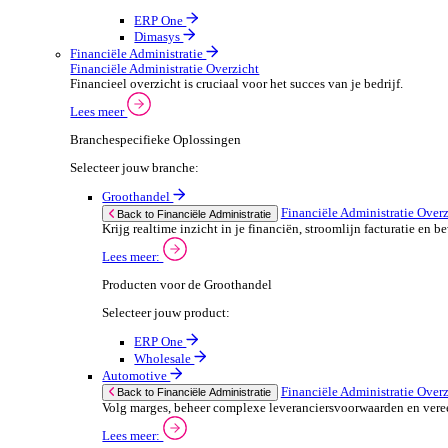
ERP Producten voor de Automotive
We 
Selecteer jouw product:
stor
meas
ERP One
purp
Dimasys
can 
Autowork Go
POS Oplossingen
POS Oplossingen Overzicht
If yo
Snelle, naadloze betaalervaring voor je klanten.
Consent
Lees meer
Selectio
Find
Branchespecifieke POS Oplossingen
Selecteer jouw branche:
We u
shar
Groothandel
combi
POS Oplossingen O
Back to POS Oplossingen
Bedien je klanten snel en nauwkeuring met flex
POS Producten voor de Groothandel
Selecteer jouw product: