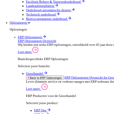
Machines & Gereedschap
Field Service
Field Service Overzicht
Stroomlijn je processen, neem betere beslissingen en g
Lees meer
Selecteer jouw branche:
Brandbeveiliging & Brandveiligheid
Waterhygiëne en behandeling
HVAC & Koeltechniek
Sanitair- en verwarming
Beveiligingsinstallateur
Elektrotechnische installateur
Medische apparatuur onderhoud
Lift- en roltraponderhoud
Facilitair Beheer & Vastgoedonderhoud
Laadpaalinstallateur
Onderhoud automatische deuren
Technisch onderhoud
Horeca-apparatuur onderhoud
Oplossingen