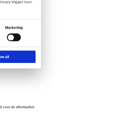
nvraag.
Ad Settings
About