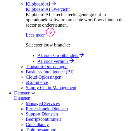
Klipboard AI
Klipboard AI Overzicht
Klipboard AI is rechtstreeks geïntegreerd in
operationele software om echte workflows binnen de
sector te ondersteunen.
Lees meer
Selecteer jouw branche:
AI voor Groothandels
AI voor Verhuur
Transport Oplossingen
Business Intelligence (BI)
Cloud Oplossingen
eCommerce
Supply Chain Management
Diensten
Diensten
Managed Services
Professionele Diensten
Support Diensten
Bedrijfscontinuïteit
Consultancy
Trainingsaanbod