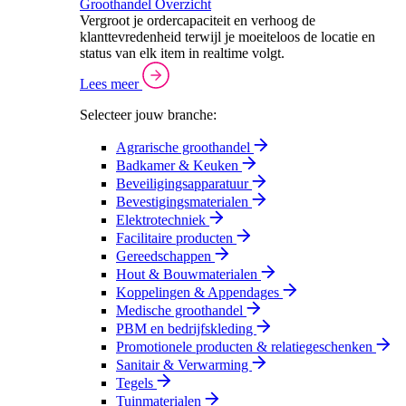
Groothandel Overzicht
Vergroot je ordercapaciteit en verhoog de
klanttevredenheid terwijl je moeiteloos de locatie en
status van elk item in realtime volgt.
Lees meer
Selecteer jouw branche:
Agrarische groothandel
Badkamer & Keuken
Beveiligingsapparatuur
Bevestigingsmaterialen
Elektrotechniek
Facilitaire producten
Gereedschappen
Hout & Bouwmaterialen
Koppelingen & Appendages
Medische groothandel
PBM en bedrijfskleding
Promotionele producten & relatiegeschenken
Sanitair & Verwarming
Tegels
Tuinmaterialen