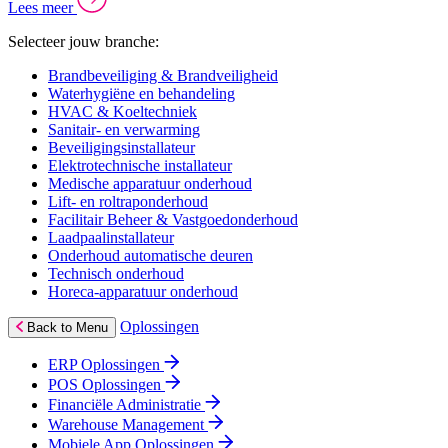
Lees meer
Selecteer jouw branche:
Brandbeveiliging & Brandveiligheid
Waterhygiëne en behandeling
HVAC & Koeltechniek
Sanitair- en verwarming
Beveiligingsinstallateur
Elektrotechnische installateur
Medische apparatuur onderhoud
Lift- en roltraponderhoud
Facilitair Beheer & Vastgoedonderhoud
Laadpaalinstallateur
Onderhoud automatische deuren
Technisch onderhoud
Horeca-apparatuur onderhoud
Oplossingen
Back to Menu
ERP Oplossingen
POS Oplossingen
Financiële Administratie
Warehouse Management
Mobiele App Oplossingen