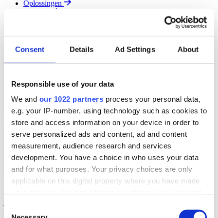
Oplossingen
Diensten
Resources
Over Ons
Contact
Consent
Details
Ad Settings
About
Search
Region
Join The Team
Responsible use of your data
Klantenportaal
Partners
We and
our 1022 partners
process your personal data,
Contact
e.g. your IP-number, using technology such as cookies to
Branches
Back to Menu
store and access information on your device in order to
serve personalized ads and content, ad and content
Groothandel
measurement, audience research and services
Automotive
Verhuur
development. You have a choice in who uses your data
Field Service
and for what purposes. Your privacy choices are only
applicable on this digital property where you have made
Groothandel Overzicht
Back to Branches
your choices. You can change or withdraw your consent
Vergroot je ordercapaciteit en verhoog de klanttevredenheid terwijl
je moeiteloos de locatie en status van elk item in realtime volgt.
any time from the Cookie Declaration or by clicking on
Consent
the Privacy trigger icon.
Necessary