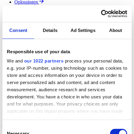
Oplossingen
Diensten
Resources
Over Ons
Contact
Consent
Details
Ad Settings
About
Search
Region
Join The Team
Responsible use of your data
Klantenportaal
Partners
We and
our 1022 partners
process your personal data,
Contact
e.g. your IP-number, using technology such as cookies to
Branches
Back to Menu
store and access information on your device in order to
serve personalized ads and content, ad and content
Groothandel
measurement, audience research and services
Automotive
Verhuur
development. You have a choice in who uses your data
Field Service
and for what purposes. Your privacy choices are only
applicable on this digital property where you have made
Groothandel Overzicht
Back to Branches
your choices. You can change or withdraw your consent
Vergroot je ordercapaciteit en verhoog de klanttevredenheid terwijl
je moeiteloos de locatie en status van elk item in realtime volgt.
any time from the Cookie Declaration or by clicking on
Consent
the Privacy trigger icon.
Necessary