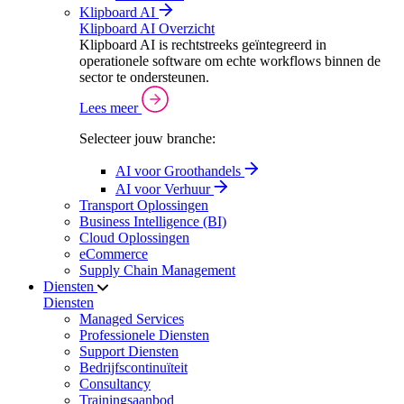
Klipboard AI
Klipboard AI Overzicht
Klipboard AI is rechtstreeks geïntegreerd in
operationele software om echte workflows binnen de
sector te ondersteunen.
Lees meer
Selecteer jouw branche:
AI voor Groothandels
AI voor Verhuur
Transport Oplossingen
Business Intelligence (BI)
Cloud Oplossingen
eCommerce
Supply Chain Management
Diensten
Diensten
Managed Services
Professionele Diensten
Support Diensten
Bedrijfscontinuïteit
Consultancy
Trainingsaanbod