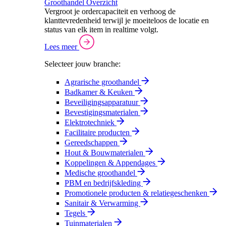
Groothandel Overzicht
Vergroot je ordercapaciteit en verhoog de
klanttevredenheid terwijl je moeiteloos de locatie en
status van elk item in realtime volgt.
Lees meer
Selecteer jouw branche:
Agrarische groothandel
Badkamer & Keuken
Beveiligingsapparatuur
Bevestigingsmaterialen
Elektrotechniek
Facilitaire producten
Gereedschappen
Hout & Bouwmaterialen
Koppelingen & Appendages
Medische groothandel
PBM en bedrijfskleding
Promotionele producten & relatiegeschenken
Sanitair & Verwarming
Tegels
Tuinmaterialen