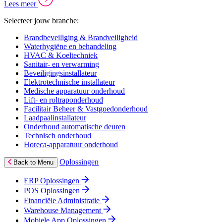
Lees meer
Selecteer jouw branche:
Brandbeveiliging & Brandveiligheid
Waterhygiëne en behandeling
HVAC & Koeltechniek
Sanitair- en verwarming
Beveiligingsinstallateur
Elektrotechnische installateur
Medische apparatuur onderhoud
Lift- en roltraponderhoud
Facilitair Beheer & Vastgoedonderhoud
Laadpaalinstallateur
Onderhoud automatische deuren
Technisch onderhoud
Horeca-apparatuur onderhoud
Oplossingen
Back to Menu
ERP Oplossingen
POS Oplossingen
Financiële Administratie
Warehouse Management
Mobiele App Oplossingen