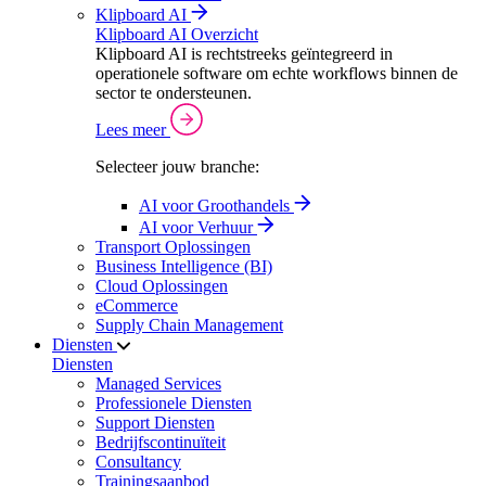
Klipboard AI
Klipboard AI Overzicht
Klipboard AI is rechtstreeks geïntegreerd in
operationele software om echte workflows binnen de
sector te ondersteunen.
Lees meer
Selecteer jouw branche:
AI voor Groothandels
AI voor Verhuur
Transport Oplossingen
Business Intelligence (BI)
Cloud Oplossingen
eCommerce
Supply Chain Management
Diensten
Diensten
Managed Services
Professionele Diensten
Support Diensten
Bedrijfscontinuïteit
Consultancy
Trainingsaanbod