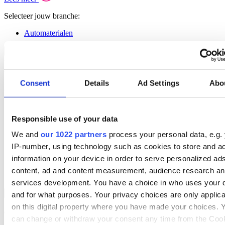
Selecteer jouw branche:
Automaterialen
Verhuur Overzicht
Back to Branches
Optimaliseer je verhuuractiviteiten met onze branchespecifieke
software voor de verhuur.
Consent
Details
Ad Settings
Abo
Lees meer
Selecteer jouw branche:
Responsible use of your data
Hoogwerkers & Liften
AV & Verlichting
We and
our 1022 partners
process your personal data, e.g.
Broadcast & Productie
IP-number, using technology such as cookies to store and a
Bouw & Machines
Olie & Gas
information on your device in order to serve personalized ad
Party & Events
content, ad and content measurement, audience research a
Machines & Gereedschap
services development. You have a choice in who uses your 
Field Service Overzicht
Back to Branches
and for what purposes. Your privacy choices are only applic
Stroomlijn je processen, neem betere beslissingen en geef je team
on this digital property where you have made your choices. 
een boost met een alles-in-één field service platform.
can change or withdraw your consent any time from the Coo