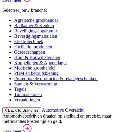
Lees meer
Selecteer jouw branche:
Agrarische groothandel
Badkamer & Keuken
Beveiligingsapparatuur
Bevestigingsmaterialen
Elektrotechniek
Facilitaire producten
Gereedschappen
Hout & Bouwmaterialen
Koppelingen & Appendages
Medische groothandel
PBM en bedrijfskleding
Promotionele producten & relatiegeschenken
Sanitair & Verwarming
Tegels
Tuinmaterialen
Verpakkingen
Automotive Overzicht
Back to Branches
Automotivebedrijven draaien op snelheid en precisie, maar
inefficiënties kosten tijd en geld.
Lees meer