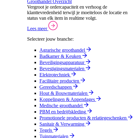
Groothandel Overzicht
Vergroot je ordercapaciteit en verhoog de
klanttevredenheid terwijl je moeiteloos de locatie en
status van elk item in realtime volgt.
Lees meer
Selecteer jouw branche:
Agrarische groothandel
Badkamer & Keuken
Beveiligingsapparatuur
Bevestigingsmaterialen
Elektrotechniek
Facilitaire producten
Gereedschappen
Hout & Bouwmaterialen
Koppelingen & Appendages
Medische groothandel
PBM en bedrijfskleding
Promotionele producten & relatiegeschenken
Sanitair & Verwarming
Tegels
Tuinmaterialen