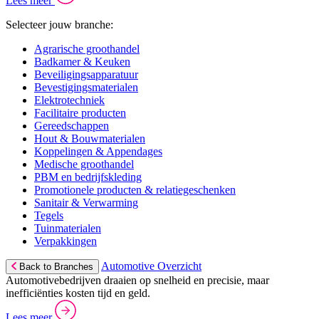
Lees meer
Selecteer jouw branche:
Agrarische groothandel
Badkamer & Keuken
Beveiligingsapparatuur
Bevestigingsmaterialen
Elektrotechniek
Facilitaire producten
Gereedschappen
Hout & Bouwmaterialen
Koppelingen & Appendages
Medische groothandel
PBM en bedrijfskleding
Promotionele producten & relatiegeschenken
Sanitair & Verwarming
Tegels
Tuinmaterialen
Verpakkingen
Automotive Overzicht
Back to Branches
Automotivebedrijven draaien op snelheid en precisie, maar
inefficiënties kosten tijd en geld.
Lees meer