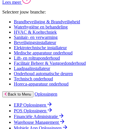
Lees meer
Selecteer jouw branche:
Brandbeveiliging & Brandveiligheid
Waterhygiëne en behandeling
HVAC & Koeltechniek
Sanitair- en verwarming
Beveiligingsinstallateur
Elektrotechnische installateur
Medische apparatuur onderhoud
Lift- en roltraponderhoud
Facilitair Beheer & Vastgoedonderhoud
Laadpaalinstallateur
Onderhoud automatische deuren
Technisch onderhoud
Horeca-apparatuur onderhoud
Oplossingen
Back to Menu
ERP Oplossingen
POS Oplossingen
Financiële Administratie
Warehouse Management
Mobiele App Oplossingen