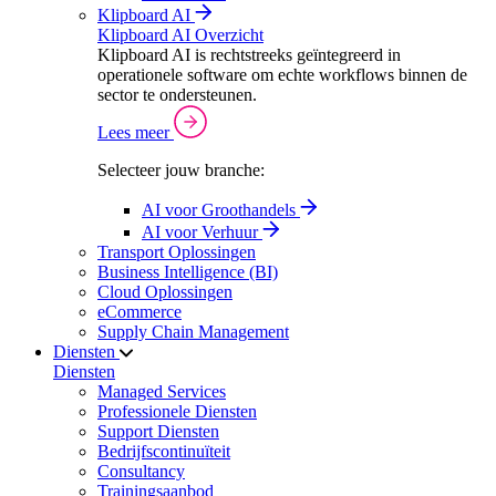
Klipboard AI
Klipboard AI Overzicht
Klipboard AI is rechtstreeks geïntegreerd in
operationele software om echte workflows binnen de
sector te ondersteunen.
Lees meer
Selecteer jouw branche:
AI voor Groothandels
AI voor Verhuur
Transport Oplossingen
Business Intelligence (BI)
Cloud Oplossingen
eCommerce
Supply Chain Management
Diensten
Diensten
Managed Services
Professionele Diensten
Support Diensten
Bedrijfscontinuïteit
Consultancy
Trainingsaanbod