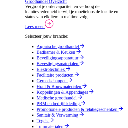
Groothandel Overzicht
Vergroot je ordercapaciteit en verhoog de
klanttevredenheid terwijl je moeiteloos de locatie en
status van elk item in realtime volgt.
Lees meer
Selecteer jouw branche:
Agrarische groothandel
Badkamer & Keuken
Beveiligingsapparatuur
Bevestigingsmaterialen
Elektrotechniek
Facilitaire producten
Gereedschappen
Hout & Bouwmaterialen
Koppelingen & Appendages
Medische groothandel
PBM en bedrijfskleding
Promotionele producten & relatiegeschenken
Sanitair & Verwarming
Tegels
Tuinmaterialen