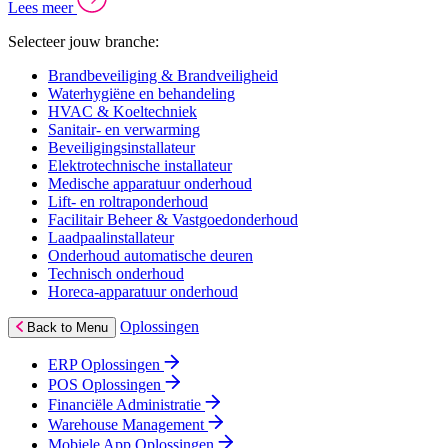
Lees meer
Selecteer jouw branche:
Brandbeveiliging & Brandveiligheid
Waterhygiëne en behandeling
HVAC & Koeltechniek
Sanitair- en verwarming
Beveiligingsinstallateur
Elektrotechnische installateur
Medische apparatuur onderhoud
Lift- en roltraponderhoud
Facilitair Beheer & Vastgoedonderhoud
Laadpaalinstallateur
Onderhoud automatische deuren
Technisch onderhoud
Horeca-apparatuur onderhoud
Oplossingen
Back to Menu
ERP Oplossingen
POS Oplossingen
Financiële Administratie
Warehouse Management
Mobiele App Oplossingen