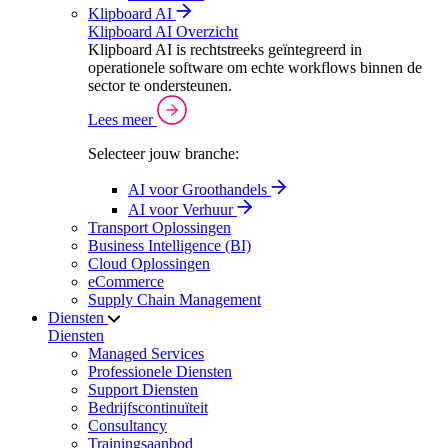
Klipboard AI
Klipboard AI Overzicht
Klipboard AI is rechtstreeks geïntegreerd in
operationele software om echte workflows binnen de
sector te ondersteunen.
Lees meer
Selecteer jouw branche:
AI voor Groothandels
AI voor Verhuur
Transport Oplossingen
Business Intelligence (BI)
Cloud Oplossingen
eCommerce
Supply Chain Management
Diensten
Diensten
Managed Services
Professionele Diensten
Support Diensten
Bedrijfscontinuïteit
Consultancy
Trainingsaanbod