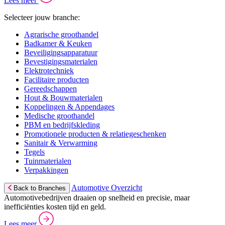
Lees meer
Selecteer jouw branche:
Agrarische groothandel
Badkamer & Keuken
Beveiligingsapparatuur
Bevestigingsmaterialen
Elektrotechniek
Facilitaire producten
Gereedschappen
Hout & Bouwmaterialen
Koppelingen & Appendages
Medische groothandel
PBM en bedrijfskleding
Promotionele producten & relatiegeschenken
Sanitair & Verwarming
Tegels
Tuinmaterialen
Verpakkingen
Automotive Overzicht
Back to Branches
Automotivebedrijven draaien op snelheid en precisie, maar
inefficiënties kosten tijd en geld.
Lees meer