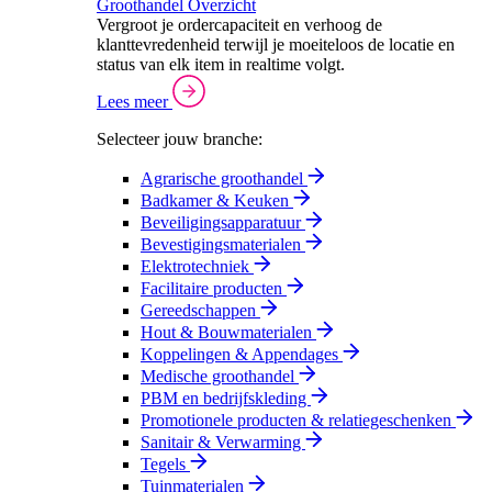
Groothandel Overzicht
Vergroot je ordercapaciteit en verhoog de
klanttevredenheid terwijl je moeiteloos de locatie en
status van elk item in realtime volgt.
Lees meer
Selecteer jouw branche:
Agrarische groothandel
Badkamer & Keuken
Beveiligingsapparatuur
Bevestigingsmaterialen
Elektrotechniek
Facilitaire producten
Gereedschappen
Hout & Bouwmaterialen
Koppelingen & Appendages
Medische groothandel
PBM en bedrijfskleding
Promotionele producten & relatiegeschenken
Sanitair & Verwarming
Tegels
Tuinmaterialen