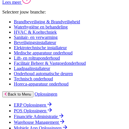
Lees meer
Selecteer jouw branche:
Brandbeveiliging & Brandveiligheid
Waterhygiëne en behandeling
HVAC & Koeltechniek
Sanitair- en verwarming
Beveiligingsinstallateur
Elektrotechnische installateur
Medische apparatuur onderhoud
Lift- en roltraponderhoud
Facilitair Beheer & Vastgoedonderhoud
Laadpaalinstallateur
Onderhoud automatische deuren
Technisch onderhoud
Horeca-apparatuur onderhoud
Oplossingen
Back to Menu
ERP Oplossingen
POS Oplossingen
Financiële Administratie
Warehouse Management
Mobiele App Oplossingen