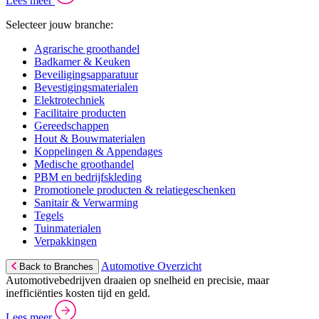
Lees meer
Selecteer jouw branche:
Agrarische groothandel
Badkamer & Keuken
Beveiligingsapparatuur
Bevestigingsmaterialen
Elektrotechniek
Facilitaire producten
Gereedschappen
Hout & Bouwmaterialen
Koppelingen & Appendages
Medische groothandel
PBM en bedrijfskleding
Promotionele producten & relatiegeschenken
Sanitair & Verwarming
Tegels
Tuinmaterialen
Verpakkingen
Automotive Overzicht
Back to Branches
Automotivebedrijven draaien op snelheid en precisie, maar
inefficiënties kosten tijd en geld.
Lees meer