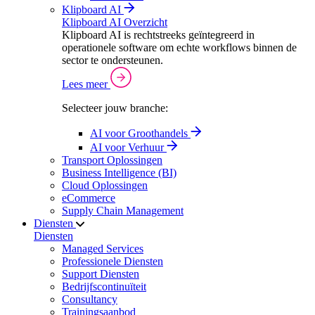
Klipboard AI
Klipboard AI Overzicht
Klipboard AI is rechtstreeks geïntegreerd in
operationele software om echte workflows binnen de
sector te ondersteunen.
Lees meer
Selecteer jouw branche:
AI voor Groothandels
AI voor Verhuur
Transport Oplossingen
Business Intelligence (BI)
Cloud Oplossingen
eCommerce
Supply Chain Management
Diensten
Diensten
Managed Services
Professionele Diensten
Support Diensten
Bedrijfscontinuïteit
Consultancy
Trainingsaanbod