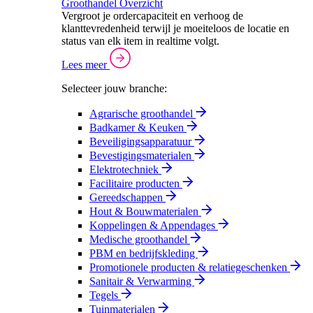
Groothandel Overzicht
Vergroot je ordercapaciteit en verhoog de
klanttevredenheid terwijl je moeiteloos de locatie en
status van elk item in realtime volgt.
Lees meer
Selecteer jouw branche:
Agrarische groothandel
Badkamer & Keuken
Beveiligingsapparatuur
Bevestigingsmaterialen
Elektrotechniek
Facilitaire producten
Gereedschappen
Hout & Bouwmaterialen
Koppelingen & Appendages
Medische groothandel
PBM en bedrijfskleding
Promotionele producten & relatiegeschenken
Sanitair & Verwarming
Tegels
Tuinmaterialen