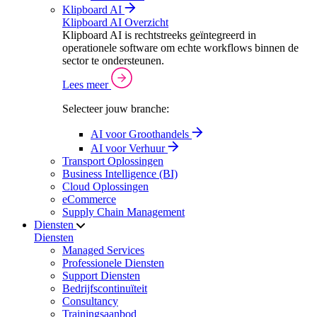
Klipboard AI
Klipboard AI Overzicht
Klipboard AI is rechtstreeks geïntegreerd in
operationele software om echte workflows binnen de
sector te ondersteunen.
Lees meer
Selecteer jouw branche:
AI voor Groothandels
AI voor Verhuur
Transport Oplossingen
Business Intelligence (BI)
Cloud Oplossingen
eCommerce
Supply Chain Management
Diensten
Diensten
Managed Services
Professionele Diensten
Support Diensten
Bedrijfscontinuïteit
Consultancy
Trainingsaanbod