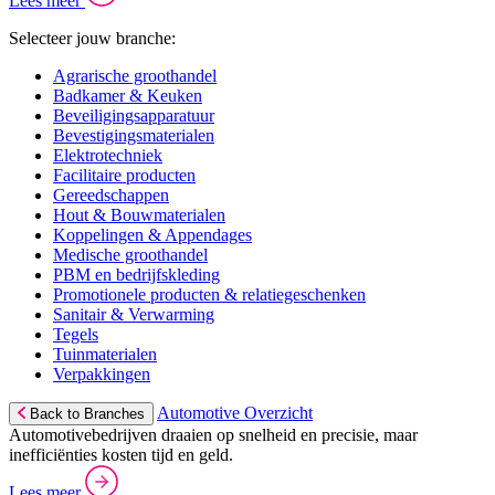
Lees meer
Selecteer jouw branche:
Agrarische groothandel
Badkamer & Keuken
Beveiligingsapparatuur
Bevestigingsmaterialen
Elektrotechniek
Facilitaire producten
Gereedschappen
Hout & Bouwmaterialen
Koppelingen & Appendages
Medische groothandel
PBM en bedrijfskleding
Promotionele producten & relatiegeschenken
Sanitair & Verwarming
Tegels
Tuinmaterialen
Verpakkingen
Automotive Overzicht
Back to Branches
Automotivebedrijven draaien op snelheid en precisie, maar
inefficiënties kosten tijd en geld.
Lees meer