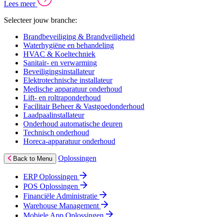
Lees meer
Selecteer jouw branche:
Brandbeveiliging & Brandveiligheid
Waterhygiëne en behandeling
HVAC & Koeltechniek
Sanitair- en verwarming
Beveiligingsinstallateur
Elektrotechnische installateur
Medische apparatuur onderhoud
Lift- en roltraponderhoud
Facilitair Beheer & Vastgoedonderhoud
Laadpaalinstallateur
Onderhoud automatische deuren
Technisch onderhoud
Horeca-apparatuur onderhoud
Oplossingen
Back to Menu
ERP Oplossingen
POS Oplossingen
Financiële Administratie
Warehouse Management
Mobiele App Oplossingen