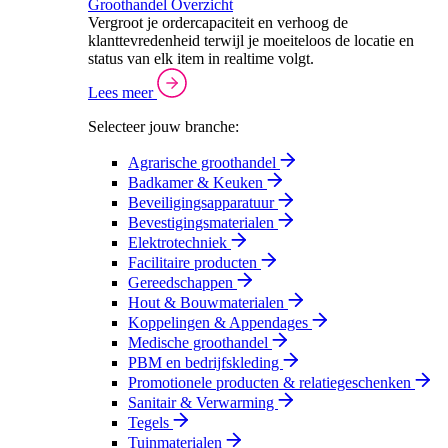
Groothandel Overzicht
Vergroot je ordercapaciteit en verhoog de
klanttevredenheid terwijl je moeiteloos de locatie en
status van elk item in realtime volgt.
Lees meer
Selecteer jouw branche:
Agrarische groothandel
Badkamer & Keuken
Beveiligingsapparatuur
Bevestigingsmaterialen
Elektrotechniek
Facilitaire producten
Gereedschappen
Hout & Bouwmaterialen
Koppelingen & Appendages
Medische groothandel
PBM en bedrijfskleding
Promotionele producten & relatiegeschenken
Sanitair & Verwarming
Tegels
Tuinmaterialen