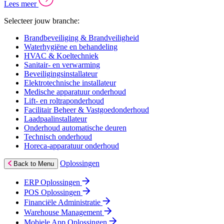
Lees meer
Selecteer jouw branche:
Brandbeveiliging & Brandveiligheid
Waterhygiëne en behandeling
HVAC & Koeltechniek
Sanitair- en verwarming
Beveiligingsinstallateur
Elektrotechnische installateur
Medische apparatuur onderhoud
Lift- en roltraponderhoud
Facilitair Beheer & Vastgoedonderhoud
Laadpaalinstallateur
Onderhoud automatische deuren
Technisch onderhoud
Horeca-apparatuur onderhoud
Oplossingen
Back to Menu
ERP Oplossingen
POS Oplossingen
Financiële Administratie
Warehouse Management
Mobiele App Oplossingen