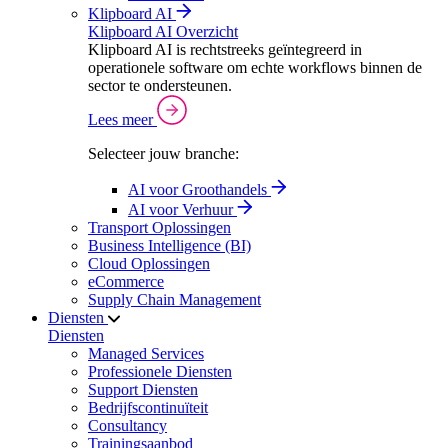
Klipboard AI
Klipboard AI Overzicht
Klipboard AI is rechtstreeks geïntegreerd in
operationele software om echte workflows binnen de
sector te ondersteunen.
Lees meer
Selecteer jouw branche:
AI voor Groothandels
AI voor Verhuur
Transport Oplossingen
Business Intelligence (BI)
Cloud Oplossingen
eCommerce
Supply Chain Management
Diensten
Diensten
Managed Services
Professionele Diensten
Support Diensten
Bedrijfscontinuïteit
Consultancy
Trainingsaanbod