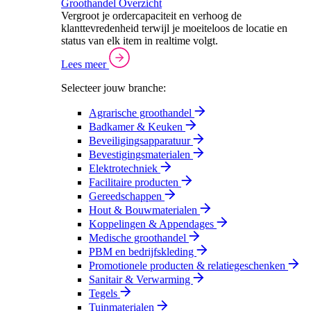
Groothandel Overzicht
Vergroot je ordercapaciteit en verhoog de
klanttevredenheid terwijl je moeiteloos de locatie en
status van elk item in realtime volgt.
Lees meer
Selecteer jouw branche:
Agrarische groothandel
Badkamer & Keuken
Beveiligingsapparatuur
Bevestigingsmaterialen
Elektrotechniek
Facilitaire producten
Gereedschappen
Hout & Bouwmaterialen
Koppelingen & Appendages
Medische groothandel
PBM en bedrijfskleding
Promotionele producten & relatiegeschenken
Sanitair & Verwarming
Tegels
Tuinmaterialen