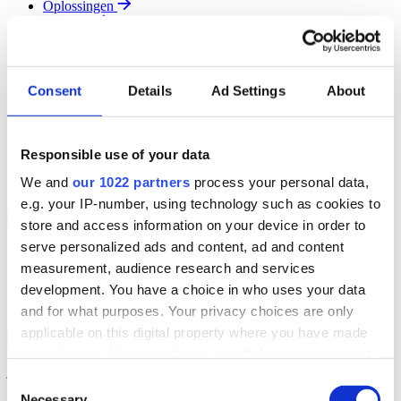
Oplossingen
Diensten
Resources
Over Ons
Contact
Consent
Details
Ad Settings
About
Search
Region
Join The Team
Responsible use of your data
Klantenportaal
Partners
We and
our 1022 partners
process your personal data,
Contact
e.g. your IP-number, using technology such as cookies to
Branches
Back to Menu
store and access information on your device in order to
serve personalized ads and content, ad and content
Groothandel
measurement, audience research and services
Automotive
Verhuur
development. You have a choice in who uses your data
Field Service
and for what purposes. Your privacy choices are only
applicable on this digital property where you have made
Groothandel Overzicht
Back to Branches
your choices. You can change or withdraw your consent
Vergroot je ordercapaciteit en verhoog de klanttevredenheid terwijl
je moeiteloos de locatie en status van elk item in realtime volgt.
any time from the Cookie Declaration or by clicking on
Consent
the Privacy trigger icon.
Necessary