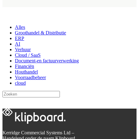
Alles
Groothandel & Distributie
ERP
AI
Verhuur
Cloud / SaaS
Document-en factuurverwerking
Financiën
Houthandel
Voorraadbeheer
cloud
Kerridge Commercial Systems Ltd –
Handelend onder de naam Klipboard