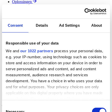
Oplossingen
Diensten
Resources
Over Ons
Contact
Consent
Details
Ad Settings
About
Search
Region
Join The Team
Responsible use of your data
Klantenportaal
Partners
We and
our 1022 partners
process your personal data,
Contact
e.g. your IP-number, using technology such as cookies to
Branches
Back to Menu
store and access information on your device in order to
serve personalized ads and content, ad and content
Groothandel
measurement, audience research and services
Automotive
Verhuur
development. You have a choice in who uses your data
Field Service
and for what purposes. Your privacy choices are only
applicable on this digital property where you have made
Groothandel Overzicht
Back to Branches
your choices. You can change or withdraw your consent
Vergroot je ordercapaciteit en verhoog de klanttevredenheid terwijl
je moeiteloos de locatie en status van elk item in realtime volgt.
any time from the Cookie Declaration or by clicking on
Consent
the Privacy trigger icon.
Necessary