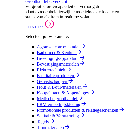
Groothandel Overzicht
Vergroot je ordercapaciteit en verhoog de
klanttevredenheid terwijl je moeiteloos de locatie en
status van elk item in realtime volgt.
Lees meer
Selecteer jouw branche:
Agrarische groothandel
Badkamer & Keuken
Beveiligingsapparatuur
Bevestigingsmaterialen
Elektrotechniek
Facilitaire producten
Gereedschappen
Hout & Bouwmaterialen
Koppelingen & Appendages
Medische groothandel
PBM en bedrijfskleding
Promotionele producten & relatiegeschenken
Sanitair & Verwarming
Tegels
Tuinmaterialen