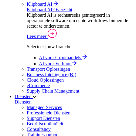
Klipboard AI
Klipboard AI Overzicht
Klipboard AI is rechtstreeks geïntegreerd in
operationele software om echte workflows binnen de
sector te ondersteunen.
Lees meer
Selecteer jouw branche:
AI voor Groothandels
AI voor Verhuur
Transport Oplossingen
Business Intelligence (BI)
Cloud Oplossingen
eCommerce
Supply Chain Management
Diensten
Diensten
Managed Services
Professionele Diensten
Support Diensten
Bedrijfscontinuïteit
Consultancy
Trainingsaanbod