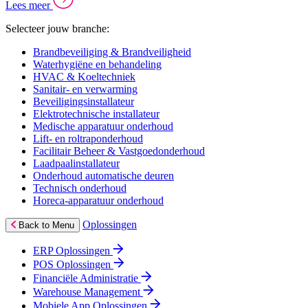
Lees meer
Selecteer jouw branche:
Brandbeveiliging & Brandveiligheid
Waterhygiëne en behandeling
HVAC & Koeltechniek
Sanitair- en verwarming
Beveiligingsinstallateur
Elektrotechnische installateur
Medische apparatuur onderhoud
Lift- en roltraponderhoud
Facilitair Beheer & Vastgoedonderhoud
Laadpaalinstallateur
Onderhoud automatische deuren
Technisch onderhoud
Horeca-apparatuur onderhoud
Oplossingen
Back to Menu
ERP Oplossingen
POS Oplossingen
Financiële Administratie
Warehouse Management
Mobiele App Oplossingen