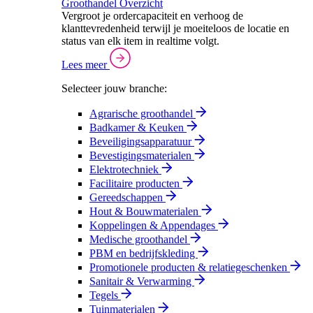
Groothandel Overzicht
Vergroot je ordercapaciteit en verhoog de
klanttevredenheid terwijl je moeiteloos de locatie en
status van elk item in realtime volgt.
Lees meer
Selecteer jouw branche:
Agrarische groothandel
Badkamer & Keuken
Beveiligingsapparatuur
Bevestigingsmaterialen
Elektrotechniek
Facilitaire producten
Gereedschappen
Hout & Bouwmaterialen
Koppelingen & Appendages
Medische groothandel
PBM en bedrijfskleding
Promotionele producten & relatiegeschenken
Sanitair & Verwarming
Tegels
Tuinmaterialen