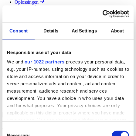
Oplossingen
Diensten
Resources
Over Ons
Contact
Consent
Details
Ad Settings
About
Search
Region
Join The Team
Responsible use of your data
Klantenportaal
Partners
We and
our 1022 partners
process your personal data,
Contact
e.g. your IP-number, using technology such as cookies to
Branches
Back to Menu
store and access information on your device in order to
serve personalized ads and content, ad and content
Groothandel
measurement, audience research and services
Automotive
Verhuur
development. You have a choice in who uses your data
Field Service
and for what purposes. Your privacy choices are only
applicable on this digital property where you have made
Groothandel Overzicht
Back to Branches
your choices. You can change or withdraw your consent
Vergroot je ordercapaciteit en verhoog de klanttevredenheid terwijl
je moeiteloos de locatie en status van elk item in realtime volgt.
any time from the Cookie Declaration or by clicking on
Consent
the Privacy trigger icon.
Necessary