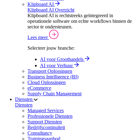
Klipboard AI
Klipboard AI Overzicht
Klipboard AI is rechtstreeks geïntegreerd in
operationele software om echte workflows binnen de
sector te ondersteunen.
Lees meer
Selecteer jouw branche:
AI voor Groothandels
AI voor Verhuur
Transport Oplossingen
Business Intelligence (BI)
Cloud Oplossingen
eCommerce
Supply Chain Management
Diensten
Diensten
Managed Services
Professionele Diensten
Support Diensten
Bedrijfscontinuïteit
Consultancy
Trainingsaanbod