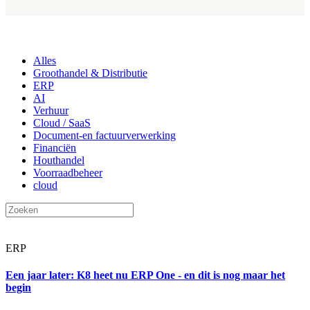
Alles
Groothandel & Distributie
ERP
AI
Verhuur
Cloud / SaaS
Document-en factuurverwerking
Financiën
Houthandel
Voorraadbeheer
cloud
ERP
Een jaar later: K8 heet nu ERP One - en dit is nog maar het
begin