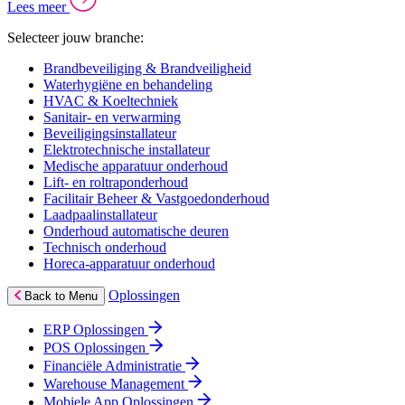
Lees meer
Selecteer jouw branche:
Brandbeveiliging & Brandveiligheid
Waterhygiëne en behandeling
HVAC & Koeltechniek
Sanitair- en verwarming
Beveiligingsinstallateur
Elektrotechnische installateur
Medische apparatuur onderhoud
Lift- en roltraponderhoud
Facilitair Beheer & Vastgoedonderhoud
Laadpaalinstallateur
Onderhoud automatische deuren
Technisch onderhoud
Horeca-apparatuur onderhoud
Oplossingen
Back to Menu
ERP Oplossingen
POS Oplossingen
Financiële Administratie
Warehouse Management
Mobiele App Oplossingen