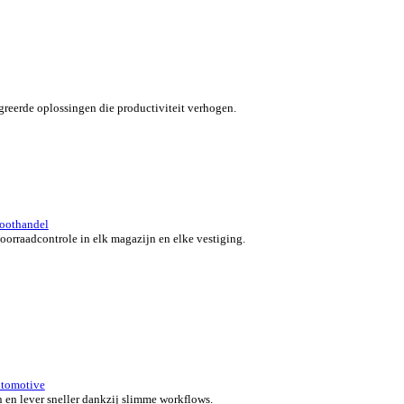
verzicht for Automotive
 klanten in beweging met snelle, nauwkeurige en flexibele POS-o
 bedrijf.