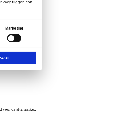
nvraag.
Ad Settings
About