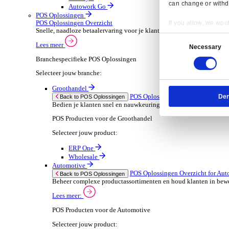
ERP Go
Wholesale
Dimasys
AGP Trade
Verhuur
ERP Oplossingen Ov
Back to ERP Oplossingen
Verhoog de bezetting en verlaag administratieve
Lees meer:
ERP Producten voor de Verhuur
Selecteer jouw product:
Onrent One
Onrent Office
Onrent Go
AGP Rent
Automotive
ERP Oplossingen O
Back to ERP Oplossingen
Van voorraad tot verkoop en service: ontdek d
Lees meer:
Resp