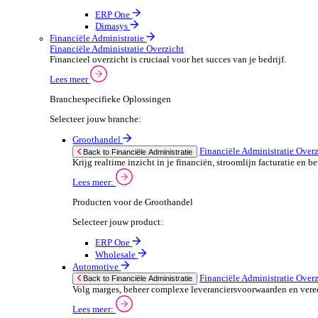
ERP Producten voor de Automotive
We 
Selecteer jouw product:
stor
meas
ERP One
purp
Dimasys
can 
Autowork Go
POS Oplossingen
POS Oplossingen Overzicht
If yo
Snelle, naadloze betaalervaring voor je klanten.
Consent
Lees meer
Selectio
Find
Branchespecifieke POS Oplossingen
Selecteer jouw branche:
We u
shar
Groothandel
combi
POS Oplossingen O
Back to POS Oplossingen
Bedien je klanten snel en nauwkeuring met flex
POS Producten voor de Groothandel
Selecteer jouw product: