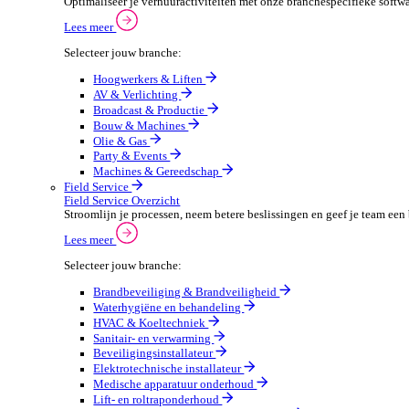
Verpakkingen
Automotive
Automotive Overzicht
Automotivebedrijven draaien op snelheid en precisie, 
Lees meer
Selecteer jouw branche:
Automaterialen
Verhuur
Verhuur Overzicht
Optimaliseer je verhuuractiviteiten met onze branche
Lees meer
Selecteer jouw branche:
Hoogwerkers & Liften
AV & Verlichting
Broadcast & Productie
Bouw & Machines
Olie & Gas
Party & Events