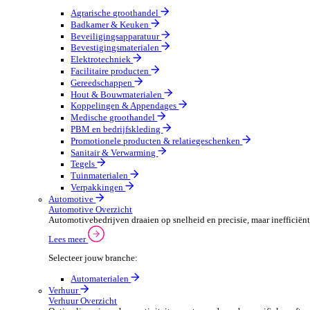
Groothandel Overzicht
Vergroot je ordercapaciteit en verhoog de klanttevrede
Lees meer
Selecteer jouw branche:
Agrarische groothandel
Badkamer & Keuken
Beveiligingsapparatuur
Bevestigingsmaterialen
Elektrotechniek
Facilitaire producten
Gereedschappen
Hout & Bouwmaterialen
Koppelingen & Appendages
Medische groothandel
PBM en bedrijfskleding
Promotionele producten & relatiegeschenken
Sanitair & Verwarming
Tegels
Tuinmaterialen