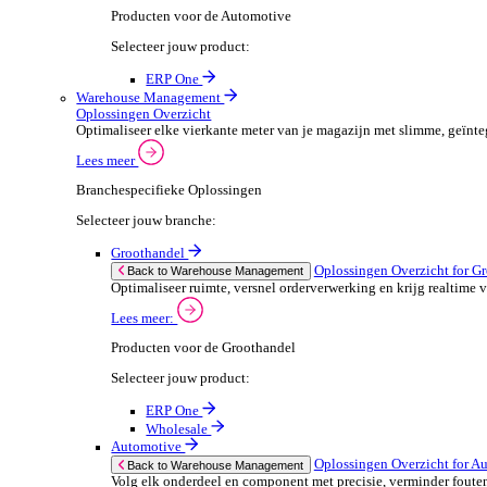
ERP One
Wholesale
Automotive
POS Oplossingen O
Back to POS Oplossingen
Beheer complexe productassortimenten en houd
Lees meer:
POS Producten voor de Automotive
Selecteer jouw product:
ERP One
Dimasys
Financiële Administratie
Financiële Administratie Overzicht
Financieel overzicht is cruciaal voor het succes van je
Lees meer
Branchespecifieke Oplossingen
Selecteer jouw branche: