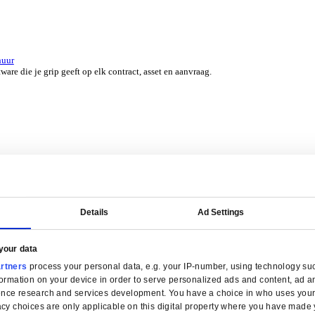
er 45 jaar door experts uit jouw branche.
erzicht for Groothandel
ERP-software die je helpt bij voorraadbeheer, verkoop en service.