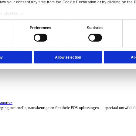
erzicht for Verhuur
 kosten met software die je grip geeft op elk contract, asset en aa
verzicht for Automotive
Consent
Details
e ERP-oplossingen die jouw aftermarketbedrijf in topvorm houden.
onsible use of your data