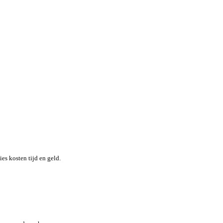
nheid terwijl je moeiteloos de locatie en status van elk item in re