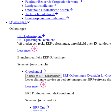
Machines & Gereedschap
Field Service
Field Service Overzicht
Stroomlijn je processen, neem betere beslissingen en g
Lees meer
Selecteer jouw branche:
Brandbeveiliging & Brandveiligheid
Waterhygiëne en behandeling
HVAC & Koeltechniek
Sanitair- en verwarming
Beveiligingsinstallateur
Elektrotechnische installateur
Medische apparatuur onderhoud
Lift- en roltraponderhoud
Facilitair Beheer & Vastgoedonderhoud
Laadpaalinstallateur
Onderhoud automatische deuren
Technisch onderhoud
Horeca-apparatuur onderhoud
Oplossingen