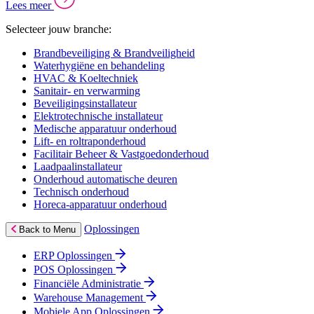
Lees meer
Selecteer jouw branche:
Brandbeveiliging & Brandveiligheid
Waterhygiëne en behandeling
HVAC & Koeltechniek
Sanitair- en verwarming
Beveiligingsinstallateur
Elektrotechnische installateur
Medische apparatuur onderhoud
Lift- en roltraponderhoud
Facilitair Beheer & Vastgoedonderhoud
Laadpaalinstallateur
Onderhoud automatische deuren
Technisch onderhoud
Horeca-apparatuur onderhoud
Oplossingen
Back to Menu
ERP Oplossingen
POS Oplossingen
Financiële Administratie
Warehouse Management
Mobiele App Oplossingen