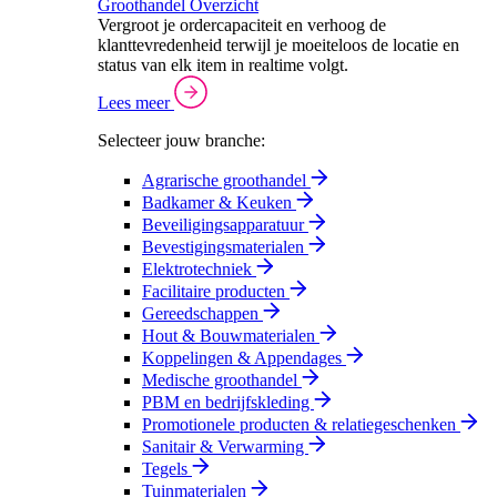
Groothandel Overzicht
Vergroot je ordercapaciteit en verhoog de
klanttevredenheid terwijl je moeiteloos de locatie en
status van elk item in realtime volgt.
Lees meer
Selecteer jouw branche:
Agrarische groothandel
Badkamer & Keuken
Beveiligingsapparatuur
Bevestigingsmaterialen
Elektrotechniek
Facilitaire producten
Gereedschappen
Hout & Bouwmaterialen
Koppelingen & Appendages
Medische groothandel
PBM en bedrijfskleding
Promotionele producten & relatiegeschenken
Sanitair & Verwarming
Tegels
Tuinmaterialen