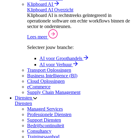
Klipboard AI
Klipboard AI Overzicht
Klipboard AI is rechtstreeks geïntegreerd in
operationele software om echte workflows binnen de
sector te ondersteunen.
Lees meer
Selecteer jouw branche:
AI voor Groothandels
AI voor Verhuur
Transport Oplossingen
Business Intelligence (BI)
Cloud Oplossingen
eCommerce
Supply Chain Management
Diensten
Diensten
Managed Services
Professionele Diensten
Support Diensten
Bedrijfscontinuïteit
Consultancy
Trainingsaanbod