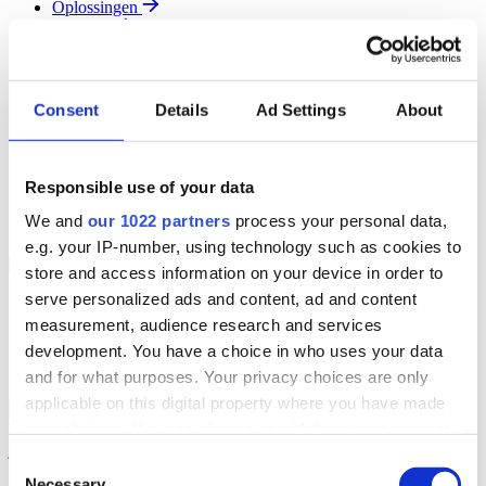
Oplossingen
Diensten
Resources
Over Ons
Contact
Consent
Details
Ad Settings
About
Search
Region
Join The Team
Responsible use of your data
Klantenportaal
Partners
We and
our 1022 partners
process your personal data,
Contact
e.g. your IP-number, using technology such as cookies to
Branches
Back to Menu
store and access information on your device in order to
serve personalized ads and content, ad and content
Groothandel
measurement, audience research and services
Automotive
Verhuur
development. You have a choice in who uses your data
Field Service
and for what purposes. Your privacy choices are only
applicable on this digital property where you have made
Groothandel Overzicht
Back to Branches
your choices. You can change or withdraw your consent
Vergroot je ordercapaciteit en verhoog de klanttevredenheid terwijl
je moeiteloos de locatie en status van elk item in realtime volgt.
any time from the Cookie Declaration or by clicking on
Consent
the Privacy trigger icon.
Necessary