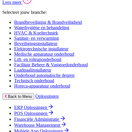
Lees meer
Selecteer jouw branche:
Brandbeveiliging & Brandveiligheid
Waterhygiëne en behandeling
HVAC & Koeltechniek
Sanitair- en verwarming
Beveiligingsinstallateur
Elektrotechnische installateur
Medische apparatuur onderhoud
Lift- en roltraponderhoud
Facilitair Beheer & Vastgoedonderhoud
Laadpaalinstallateur
Onderhoud automatische deuren
Technisch onderhoud
Horeca-apparatuur onderhoud
Oplossingen
Back to Menu
ERP Oplossingen
POS Oplossingen
Financiële Administratie
Warehouse Management
Mobiele App Oplossingen