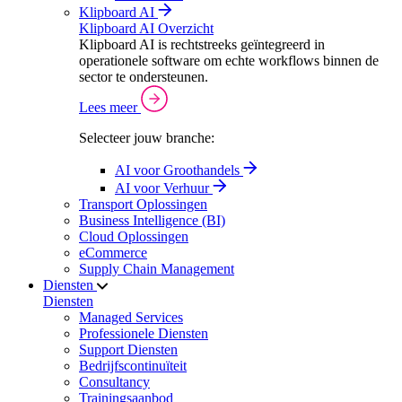
Klipboard AI
Klipboard AI Overzicht
Klipboard AI is rechtstreeks geïntegreerd in
operationele software om echte workflows binnen de
sector te ondersteunen.
Lees meer
Selecteer jouw branche:
AI voor Groothandels
AI voor Verhuur
Transport Oplossingen
Business Intelligence (BI)
Cloud Oplossingen
eCommerce
Supply Chain Management
Diensten
Diensten
Managed Services
Professionele Diensten
Support Diensten
Bedrijfscontinuïteit
Consultancy
Trainingsaanbod