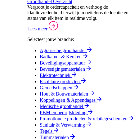
Groothandel Overzicht
Vergroot je ordercapaciteit en verhoog de
klanttevredenheid terwijl je moeiteloos de locatie en
status van elk item in realtime volgt.
Lees meer
Selecteer jouw branche:
Agrarische groothandel
Badkamer & Keuken
Beveiligingsapparatuur
Bevestigingsmaterialen
Elektrotechniek
Facilitaire producten
Gereedschappen
Hout & Bouwmaterialen
Koppelingen & Appendages
Medische groothandel
PBM en bedrijfskleding
Promotionele producten & relatiegeschenken
Sanitair & Verwarming
Tegels
Tuinmaterialen