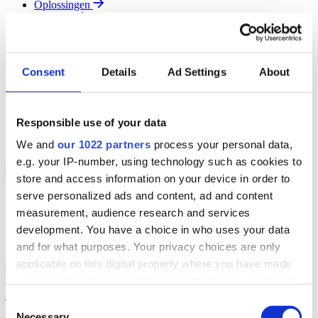
Oplossingen
Diensten
Resources
Over Ons
Contact
Consent
Details
Ad Settings
About
Search
Region
Join The Team
Responsible use of your data
Klantenportaal
Partners
We and
our 1022 partners
process your personal data,
Contact
e.g. your IP-number, using technology such as cookies to
Branches
Back to Menu
store and access information on your device in order to
serve personalized ads and content, ad and content
Groothandel
measurement, audience research and services
Automotive
Verhuur
development. You have a choice in who uses your data
Field Service
and for what purposes. Your privacy choices are only
applicable on this digital property where you have made
Groothandel Overzicht
Back to Branches
your choices. You can change or withdraw your consent
Vergroot je ordercapaciteit en verhoog de klanttevredenheid terwijl
je moeiteloos de locatie en status van elk item in realtime volgt.
any time from the Cookie Declaration or by clicking on
Consent
the Privacy trigger icon.
Necessary