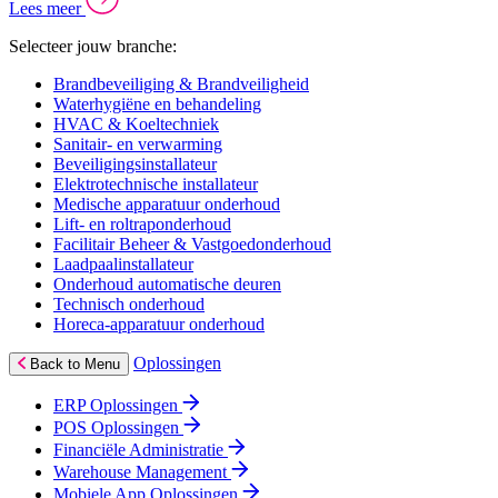
Lees meer
Selecteer jouw branche:
Brandbeveiliging & Brandveiligheid
Waterhygiëne en behandeling
HVAC & Koeltechniek
Sanitair- en verwarming
Beveiligingsinstallateur
Elektrotechnische installateur
Medische apparatuur onderhoud
Lift- en roltraponderhoud
Facilitair Beheer & Vastgoedonderhoud
Laadpaalinstallateur
Onderhoud automatische deuren
Technisch onderhoud
Horeca-apparatuur onderhoud
Oplossingen
Back to Menu
ERP Oplossingen
POS Oplossingen
Financiële Administratie
Warehouse Management
Mobiele App Oplossingen