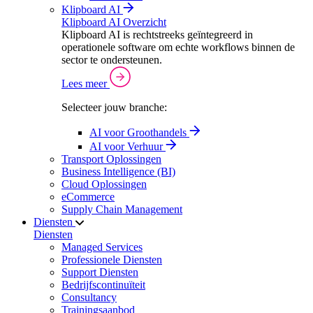
Klipboard AI
Klipboard AI Overzicht
Klipboard AI is rechtstreeks geïntegreerd in
operationele software om echte workflows binnen de
sector te ondersteunen.
Lees meer
Selecteer jouw branche:
AI voor Groothandels
AI voor Verhuur
Transport Oplossingen
Business Intelligence (BI)
Cloud Oplossingen
eCommerce
Supply Chain Management
Diensten
Diensten
Managed Services
Professionele Diensten
Support Diensten
Bedrijfscontinuïteit
Consultancy
Trainingsaanbod