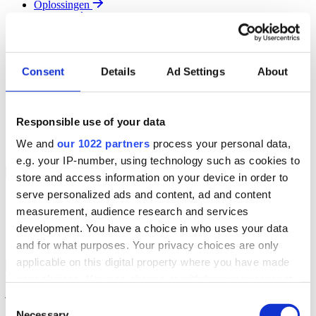
Oplossingen
Diensten
Resources
Over Ons
Contact
Consent
Details
Ad Settings
About
Search
Region
Join The Team
Responsible use of your data
Klantenportaal
Partners
We and
our 1022 partners
process your personal data,
Contact
e.g. your IP-number, using technology such as cookies to
Branches
Back to Menu
store and access information on your device in order to
serve personalized ads and content, ad and content
Groothandel
measurement, audience research and services
Automotive
Verhuur
development. You have a choice in who uses your data
Field Service
and for what purposes. Your privacy choices are only
applicable on this digital property where you have made
Groothandel Overzicht
Back to Branches
your choices. You can change or withdraw your consent
Vergroot je ordercapaciteit en verhoog de klanttevredenheid terwijl
je moeiteloos de locatie en status van elk item in realtime volgt.
any time from the Cookie Declaration or by clicking on
Consent
the Privacy trigger icon.
Necessary