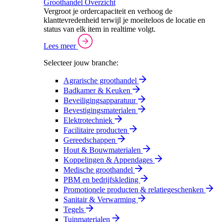
Groothandel Overzicht
Vergroot je ordercapaciteit en verhoog de
klanttevredenheid terwijl je moeiteloos de locatie en
status van elk item in realtime volgt.
Lees meer
Selecteer jouw branche:
Agrarische groothandel
Badkamer & Keuken
Beveiligingsapparatuur
Bevestigingsmaterialen
Elektrotechniek
Facilitaire producten
Gereedschappen
Hout & Bouwmaterialen
Koppelingen & Appendages
Medische groothandel
PBM en bedrijfskleding
Promotionele producten & relatiegeschenken
Sanitair & Verwarming
Tegels
Tuinmaterialen