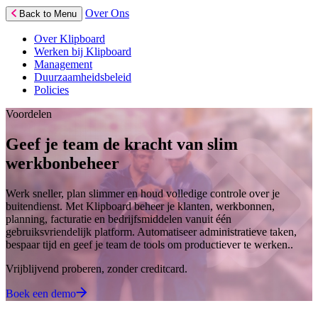
Over Ons
Back to Menu
Over Klipboard
Werken bij Klipboard
Management
Duurzaamheidsbeleid
Policies
Voordelen
Geef je team de kracht van slim
werkbonbeheer
Werk sneller, plan slimmer en houd volledige controle over je
buitendienst. Met Klipboard beheer je klanten, werkbonnen,
planning, facturatie en bedrijfsmiddelen vanuit één
gebruiksvriendelijk platform. Automatiseer administratieve taken,
bespaar tijd en geef je team de tools om productiever te werken..
Vrijblijvend proberen, zonder creditcard.
Boek een demo