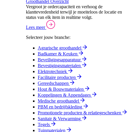
Groothandel Overzicht
Vergroot je ordercapaciteit en verhoog de
klanttevredenheid terwijl je moeiteloos de locatie en
status van elk item in realtime volgt.
Lees meer
Selecteer jouw branche:
Agrarische groothandel
Badkamer & Keuken
Beveiligingsapparatuur
Bevestigingsmaterialen
Elektrotechniek
Facilitaire producten
Gereedschappen
Hout & Bouwmaterialen
Koppelingen & Appendages
Medische groothandel
PBM en bedrijfskleding
Promotionele producten & relatiegeschenken
Sanitair & Verwarming
Tegels
Tuinmaterialen