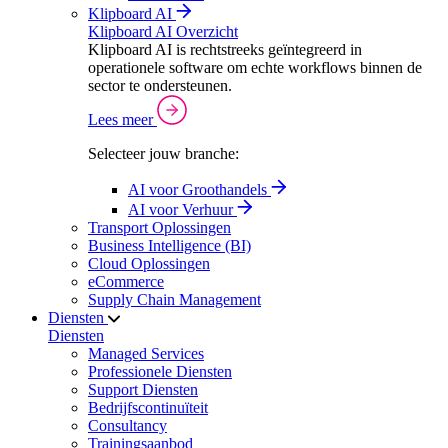
Klipboard AI
Klipboard AI Overzicht
Klipboard AI is rechtstreeks geïntegreerd in
operationele software om echte workflows binnen de
sector te ondersteunen.
Lees meer
Selecteer jouw branche:
AI voor Groothandels
AI voor Verhuur
Transport Oplossingen
Business Intelligence (BI)
Cloud Oplossingen
eCommerce
Supply Chain Management
Diensten
Diensten
Managed Services
Professionele Diensten
Support Diensten
Bedrijfscontinuïteit
Consultancy
Trainingsaanbod