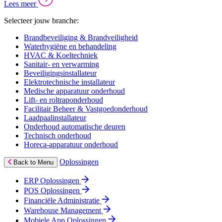
Lees meer
Selecteer jouw branche:
Brandbeveiliging & Brandveiligheid
Waterhygiëne en behandeling
HVAC & Koeltechniek
Sanitair- en verwarming
Beveiligingsinstallateur
Elektrotechnische installateur
Medische apparatuur onderhoud
Lift- en roltraponderhoud
Facilitair Beheer & Vastgoedonderhoud
Laadpaalinstallateur
Onderhoud automatische deuren
Technisch onderhoud
Horeca-apparatuur onderhoud
Oplossingen
Back to Menu
ERP Oplossingen
POS Oplossingen
Financiële Administratie
Warehouse Management
Mobiele App Oplossingen