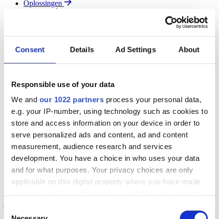
Oplossingen
Diensten
Resources
Over Ons
Contact
Consent
Details
Ad Settings
About
Search
Region
Join The Team
Responsible use of your data
Klantenportaal
Partners
We and
our 1022 partners
process your personal data,
Contact
e.g. your IP-number, using technology such as cookies to
Branches
Back to Menu
store and access information on your device in order to
serve personalized ads and content, ad and content
Groothandel
measurement, audience research and services
Automotive
Verhuur
development. You have a choice in who uses your data
Field Service
and for what purposes. Your privacy choices are only
applicable on this digital property where you have made
Groothandel Overzicht
Back to Branches
your choices. You can change or withdraw your consent
Vergroot je ordercapaciteit en verhoog de klanttevredenheid terwijl
je moeiteloos de locatie en status van elk item in realtime volgt.
any time from the Cookie Declaration or by clicking on
Consent
the Privacy trigger icon.
Necessary