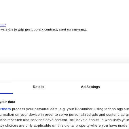
er 45 jaar door experts uit jouw branche.
erzicht for Groothandel
ERP-software die je helpt bij voorraadbeheer, verkoop en service.