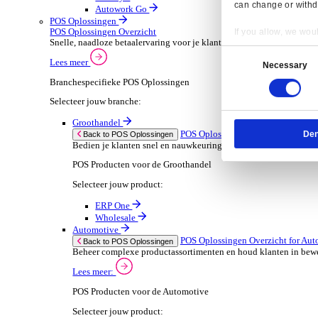
ERP Go
Wholesale
Dimasys
AGP Trade
Verhuur
ERP Oplossingen Ov
Back to ERP Oplossingen
Verhoog de bezetting en verlaag administratieve
Lees meer:
ERP Producten voor de Verhuur
Selecteer jouw product:
Onrent One
Onrent Office
Onrent Go
AGP Rent
Automotive
ERP Oplossingen O
Back to ERP Oplossingen
Van voorraad tot verkoop en service: ontdek d
Lees meer:
Resp