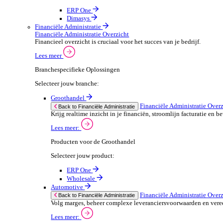
ERP Producten voor de Automotive
We 
Selecteer jouw product:
stor
meas
ERP One
purp
Dimasys
can 
Autowork Go
POS Oplossingen
POS Oplossingen Overzicht
If yo
Snelle, naadloze betaalervaring voor je klanten.
Consent
Lees meer
Selectio
Find
Branchespecifieke POS Oplossingen
Selecteer jouw branche:
We u
shar
Groothandel
combi
POS Oplossingen O
Back to POS Oplossingen
Bedien je klanten snel en nauwkeuring met flex
POS Producten voor de Groothandel
Selecteer jouw product: