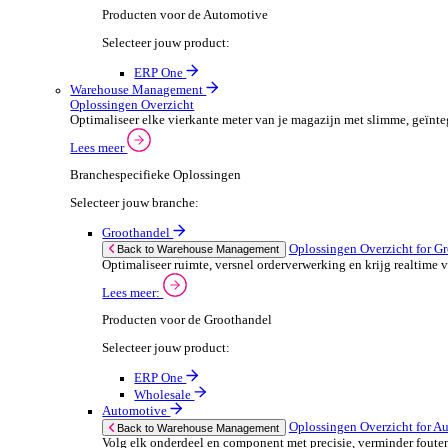
ERP One
Wholesale
Automotive
POS Oplossingen O
Back to POS Oplossingen
Beheer complexe productassortimenten en houd
Lees meer:
POS Producten voor de Automotive
Selecteer jouw product:
ERP One
Dimasys
Financiële Administratie
Financiële Administratie Overzicht
Financieel overzicht is cruciaal voor het succes van je
Lees meer
Branchespecifieke Oplossingen
Selecteer jouw branche: