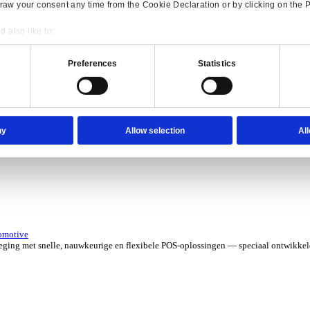
erzicht for Verhuur
 kosten met software die je grip geeft op elk contract, asset en aa
verzicht for Automotive
Consent
Details
e ERP-oplossingen die jouw aftermarketbedrijf in topvorm houden.
onsible use of your data