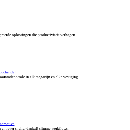
verzicht for Automotive
 klanten in beweging met snelle, nauwkeurige en flexibele POS-o
 bedrijf.