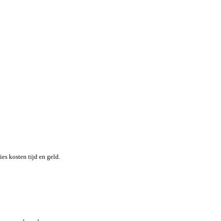
nheid terwijl je moeiteloos de locatie en status van elk item in re