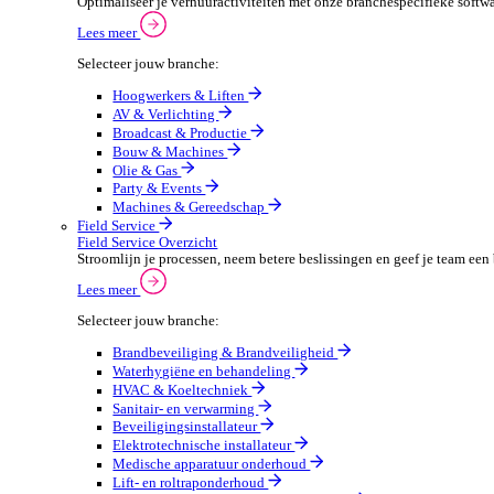
Verpakkingen
Automotive
Automotive Overzicht
Automotivebedrijven draaien op snelheid en precisie, 
Lees meer
Selecteer jouw branche:
Automaterialen
Verhuur
Verhuur Overzicht
Optimaliseer je verhuuractiviteiten met onze branche
Lees meer
Selecteer jouw branche:
Hoogwerkers & Liften
AV & Verlichting
Broadcast & Productie
Bouw & Machines
Olie & Gas
Party & Events