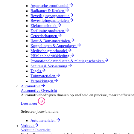
Groothandel Overzicht
Vergroot je ordercapaciteit en verhoog de klanttevrede
Lees meer
Selecteer jouw branche:
Agrarische groothandel
Badkamer & Keuken
Beveiligingsapparatuur
Bevestigingsmaterialen
Elektrotechniek
Facilitaire producten
Gereedschappen
Hout & Bouwmaterialen
Koppelingen & Appendages
Medische groothandel
PBM en bedrijfskleding
Promotionele producten & relatiegeschenken
Sanitair & Verwarming
Tegels
Tuinmaterialen