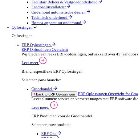
Machines & Gereedschap
Field Service
Field Service Overzicht
Stroomlijn je processen, neem betere beslissingen en g
Lees meer
Selecteer jouw branche:
Brandbeveiliging & Brandveiligheid
Waterhygiëne en behandeling
HVAC & Koeltechniek
Sanitair- en verwarming
Beveiligingsinstallateur
Elektrotechnische installateur
Medische apparatuur onderhoud
Lift- en roltraponderhoud
Facilitair Beheer & Vastgoedonderhoud
Laadpaalinstallateur
Onderhoud automatische deuren
Technisch onderhoud
Horeca-apparatuur onderhoud
Oplossingen