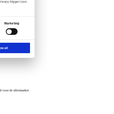
nvraag.
Ad Settings
About